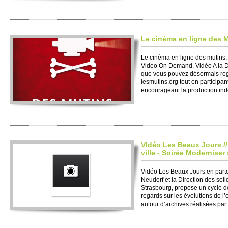
Le cinéma en ligne des 
Le cinéma en ligne des mutins, 
Video On De­mand. Vidéo A la D
que vous po­uvez déso­rmais rega
lesmutins.​org tout en parti­ci­
encourageant la production ind
VIdéo Les Beaux Jours //
ville - Soirée Moderniser 
Vidéo Les Beaux Jours en part
Neudorf et la Dire­ction des so­li
Strasbo­urg, pro­pose un cycle 
regards sur les évo­luti­ons de 
autour d’ar­chives réalisées par l