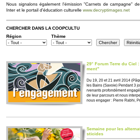
Nous signalons égale­ment l'émission "Carnets de campagne" de P
Inter et le po­rtail d'éducation culture­lle
www.​decryptimages.​net
CHER­CHER DANS LA CO­OPCULTU
Région
Thème
29° Forum Terre du Ciel 
ment"
Du 19, 20 et 21 avril 2014 (Pâ
les Bains (Savoie) Pendant 3 jo
rvenants profondément engagés
de leur parcours et nous inter­pe
nous engager : Pi­erre Rabhi, Pr
Se­maine pour les alte­rn
sti­cides