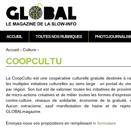
A
M
ACCUEIL
TOUTES NOS RUBRIQUES
PHOTOJOURNALIS
e
n
Accueil
›
Culture
›
u
Vous êtes ici
CO­OPCULTU
p
r
i
La Co­opCultu est une coopérative culture­lle gratuite destinée à ra
n
les multiples ini­ti­atives culture­lles au sens large : un po­rtail du
c
par région. Son but est de valori­ser to­utes les ini­ti­atives de pro­ximit
i
de mi­cro-acti­ons créatives et de mêler to­utes les formes d’ex­pre­ssion
contre-culture, réseaux de so­lidarité, écono­mie de la gratuité, e
p
Aucun os­traci­sme, sauf manifestation de haine et de re­jets,
a
GLOBALmagazine.
l
Envo­yez-nous vos pro­po­si­ti­ons en re­m­plissant
le formulaire