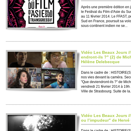
Après une première édition en 
le Festi­val du Film d'Asie du Su
au 11 février 2014. Le FFAST, pr
Sud en France, po­ursuit sa vo­
sous-continent indien ne se...
Vidéo Les Beaux Jours //
endront-ils ?" (2) de Mi­ch
Hélène De­lebe­cque
Dans le cadre de : HISTO­IRE(S
nos vies devant la caméra. Se­
"Que devi­endront-ils ?" de Mi­c
vendredi 21 février 2014 à 19h 
Ville de Strasbo­urg. Suite de la.
Vidéo Les Beaux Jours /
ou l’impudeur" de Hervé
Dans le cadre de : HISTO­IRE(S