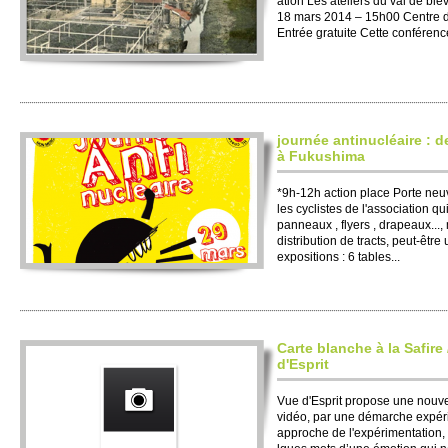
ation Les ate­liers du val de biè
18 mars 2014 – 15h00 Centre d
Entrée gratuite Cette conférence
journée antinucléaire : 
à Fukushima
*9h-12h action place Porte neuv
les cy­clistes de l'asso­ci­ation q
panneaux , flyers , drape­aux..., 
dis­tri­bution de tracts, peut-êt
expo­si­ti­ons : 6 tables...
Carte blanche à la Safire /
d'Es­prit
Vue d'Es­prit pro­pose une nouv
vidéo, par une démarche expéri
ap­proche de l'expéri­mentation,