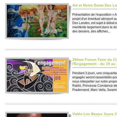
Art et Notre Dame Des L
Présentation de l'expo­si­tion 
pro­jet d'un éventuel aéro­port
Des Landes, est sujet à débat et l
manifeste large­ment dans le do
des dessins, des affiches...
29ème Forum Terre du Ci
l'Engage­ment - du 19 au 
Pendant 3 jours, une cin­quanta
engagés se­ront rasse­mblés pou
nous inter­pe­ller sur notre prop
Rabhi, Prince­sse Constance de 
Pradervand, Marc Vella, Swami.
Vidéo Les Beaux Jours //