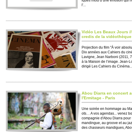
lques mots d’une émotion qui ne
l'...
Vidéo Les Beaux Jours //
credis de la vidéothèque
Pro­jection du film "À voir abso­
Dix années aux Cahiers du ciné
Lavigne, Jean Narboni (2011, 7
à la Maison de l’image. Jean-Lo
dirigé Les Cahiers du Cinéma..
Abou Diarra en concert a
l'Ermitage - Paris
Une soirée en ho­mmage au Mal
ots… A vos agendas... venez bo
co­mpagnie d'Abou Diarra pou
mandingue, au gro­ove et au jazz
des chasse­urs mandigues, Abou