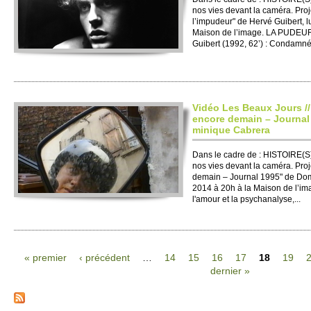
nos vies devant la caméra. Pro­
l’impudeur" de Hervé Guibert, l
Maison de l’image. LA PUDE
Guibert (1992, 62’) : Condamné 
Vidéo Les Beaux Jours //
encore de­main – Journal
minique Cabrera
Dans le cadre de : HISTO­IRE(S
nos vies devant la caméra. Pro­j
de­main – Journal 1995" de Do­m
2014 à 20h à la Maison de l’imag
l'amour et la psy­chanalyse,...
« pre­mier
‹ précédent
…
14
15
16
17
18
19
dernier »
Pages