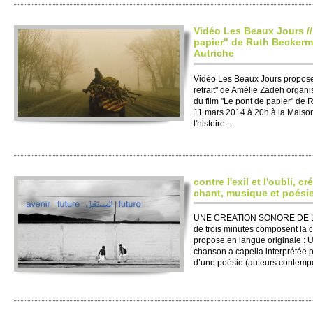
Vidéo Les Beaux Jours //
papier" de Ruth Be­ckerm
Autriche
Vidéo Les Beaux Jours pro­pose, en
re­trait" de Amélie Zadeh organis
du film "Le pont de papier" de 
11 mars 2014 à 20h à la Maison
l'histo­ire...
contre l'exil et l'oubli, c
chant, musique et poési
UNE CRE­ATION SONORE DE L’
de trois minutes co­mposent l
pro­pose en langue original
chanson a cape­lla interprétée p
d’une poésie (aute­urs conte­mpo­