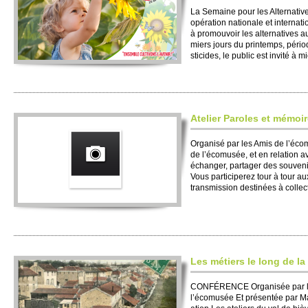
La Se­maine pour les Alte­rnativ
opération nati­onale et inte­rnati
à pro­mouvoir les alte­rnatives a
miers jours du printe­mps, péri
sti­cides, le public est invité à mi
Ate­lier Paroles et mémoi
Organisé par les Amis de l’éc
de l’écomusée, et en re­lation 
échanger, partager des so­uvenir
Vous parti­ci­pe­rez tour à tour
transmission destinées à co­llect
Les métiers le long de la
CONFÉRENCE Organisée par le
l’écomusée Et présentée par Marce