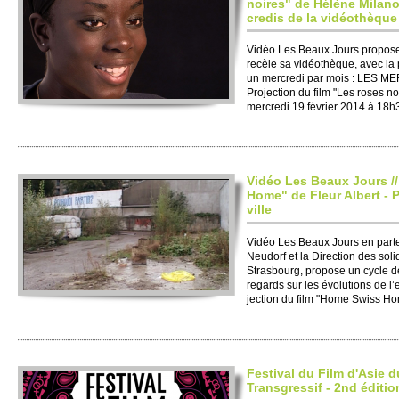
noires" de Hélène Mi­lano
credis de la vidéothèque
Vidéo Les Beaux Jours pro­pose 
recèle sa vidéothèque, avec la p
un mer­credi par mois : LES
Pro­jection du film "Les roses n
mer­credi 19 février 2014 à 18h3
Vidéo Les Beaux Jours /
Home" de Fleur Albert - P
ville
Vidéo Les Beaux Jours en part
Neudorf et la Dire­ction des so­li
Strasbo­urg, pro­pose un cycle 
regards sur les évo­luti­ons de 
jection du film "Home Swiss Ho
Festi­val du Film d'Asie 
Transgre­ssif - 2nd éditio