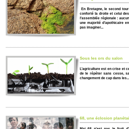
En Bre­tagne, le se­cond tour
conforté la dro­ite et celui de
l’asse­mblée régionale : aucun
une majorité d’apo­thi­caire e
pas imaginer...
Sous les ors du salon
L’agri­culture est en crise et 
de le répéter sans cesse, s
change­ment de cap dans les..
68, une éclosion planéta
Mai 68 n'est pas le fruit d