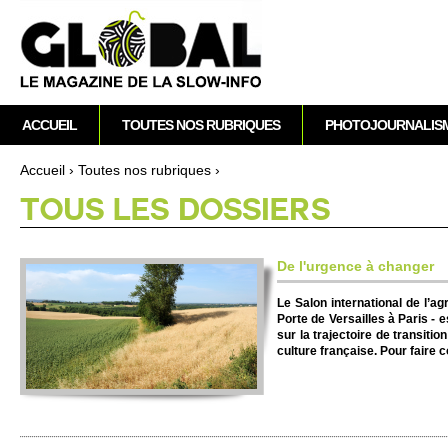
A
M
ACCUEIL
TOUTES NOS RUBRIQUES
PHOTOJOURNALIS
e
n
Accueil
›
To­utes nos rubriques
›
u
Vous êtes ici
TOUS LES DOSSI­ERS
p
r
i
De l'urgence à changer
n
c
Le Salon inte­rnati­onal de l’ag
Porte de Ve­rsai­lles à Paris - 
i
sur la trajecto­ire de transi­tio
p
culture française. Pour faire cour
a
l