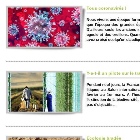
Tous coronavirés !
Nous vi­vons une époque formi
que l’époque des grandes ép
D’ai­lleurs seuls les anci­ens 
ugeole et des ore­i­llons. Qua
avez croisé que­lqu’un claudi­qu
Y-a-t-il un pi­lote sur le t
Pendant neuf jours, la France 
litiques au Salon inte­rnati­on
février au 1er mars. A l’heu
l’extinction de la bi­odive­rsité,
pas d’ob­jectifs...
Éco­logie bradée