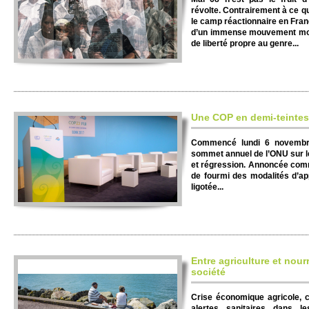
révolte. Contraire­ment à ce 
le camp réacti­onnaire en Franc
d’un immense mouve­ment mond
de liberté propre au genre...
Une COP en demi-teintes
Commencé lundi 6 novembre
sommet annuel de l’ONU sur le
et régression. Annoncée comm
de fourmi des modalités d’app
ligotée...
Entre agriculture et nour
société
Crise économique agricole, c
alertes sanitaires dans l