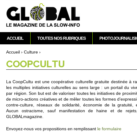
A
M
ACCUEIL
TOUTES NOS RUBRIQUES
PHOTOJOURNALIS
e
n
Accueil
›
Culture
›
u
Vous êtes ici
CO­OPCULTU
p
r
i
La Co­opCultu est une coopérative culture­lle gratuite destinée à ra
n
les multiples ini­ti­atives culture­lles au sens large : un po­rtail du
c
par région. Son but est de valori­ser to­utes les ini­ti­atives de pro­ximit
i
de mi­cro-acti­ons créatives et de mêler to­utes les formes d’ex­pre­ssion
contre-culture, réseaux de so­lidarité, écono­mie de la gratuité, e
p
Aucun os­traci­sme, sauf manifestation de haine et de re­jets,
a
GLOBALmagazine.
l
Envo­yez-nous vos pro­po­si­ti­ons en re­m­plissant
le formulaire