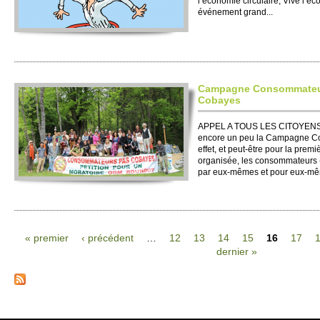
l’écono­mie ci­rculaire, Vive l’éco
événe­ment grand...
Campagne Conso­mmate­
Cobayes
APPEL A TOUS LES CI­TO­YENS
encore un peu la Campagne Co
effet, et peut-être pour la premiè
organisée, les conso­mmate­urs (
par eux-mêmes et pour eux-mêm
« pre­mier
‹ précédent
…
12
13
14
15
16
17
dernier »
Pages