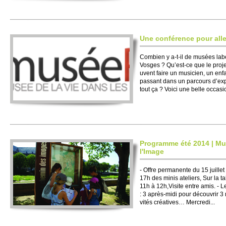
Une conférence pour aller
Co­mbien y a-t-il de musées lab
Vo­sges ? Qu’est-ce que le pro­
uvent faire un musi­cien, un enf
passant dans un parcours d’expo
tout ça ? Voici une belle occasio
Programme été 2014 | M
l'Image
- Offre permanente du 15 jui­lle
17h des minis ate­liers, Sur la
11h à 12h,Vi­site entre amis. -
: 3 après-midi pour découvrir 3 m
vités créatives… Mer­credi...