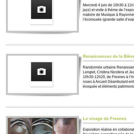
Mer­credi 4 juin de 10h30 à 11h
jazz) et vi­site à thème de l’exp
rvato­ire de Musique à Rayonne
l’écomusée (grande salle d’expo­
Renaissances de la Bièv
Randonnée urbaine Renaissanc
Lenglet, Cri­stina Ni­cotera et J
10h30-12h20, de Fre­snes à l’H
roses à Arcueil Déambulant entre 
évoquée et éléments patri­moniau
Le vi­sage de Fre­snes
Expo­si­tion réalise en co­llabo­