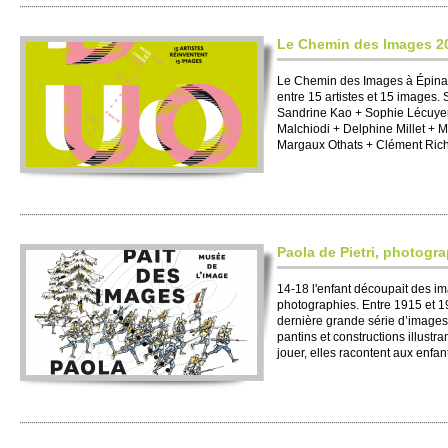
Le Che­min des Images 2
Le Che­min des Images à Épina
entre 15 arti­stes et 15 images.
Sandrine Kao + So­phie Lécuyer 
Mal­chiodi + De­l­phine Mi­llet 
Margaux Othats + Clément Ri­ch
Paola de Pi­e­tri, photogr
14-18 l'enfant découpait des ima
photographies. Entre 1915 et 191
dernière grande série d’images, c
pantins et constructi­ons illus­tr
jouer, elles racontent aux enfants