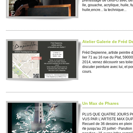
prenti­ssage de ce­lui-ci avec d
lle, gouache, acry­lique, huile, f
huile,encre... la technique...
Ate­lier Galerie de Fréd D
Fréd Depi­enne, arti­ste pe­intre
lier 71 au 16 rue du Plat, 59000 
2014, venez découvrir ses to­ile
discuter pe­inture avec lui, et po­
cours.
Un Max de Phares
PLUS QUE QUATRE JOURS POU
VUS PAR L'ARTI­STE MAX DUPU
Re­cueil de 36 dessins en plein f
rte jus­qu'au 20 jui­llet - Parution 