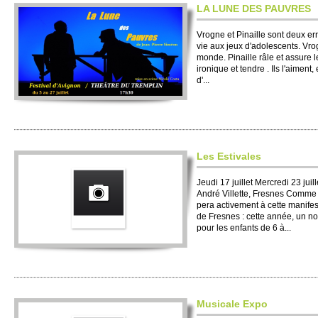
LA LUNE DES PAUVRES
Vrogne et Pinai­lle sont deux e
vie aux jeux d'ado­lescents. Vrog
monde. Pinai­lle râle et assure 
ironique et tendre . Ils l'aiment,
d'...
Les Esti­vales
Jeudi 17 jui­llet Mer­credi 23 jui­
André Vi­l­lette, Fre­snes Comm
pera acti­ve­ment à cette manifes
de Fre­snes : cette année, un n
pour les enfants de 6 à...
Musi­cale Expo