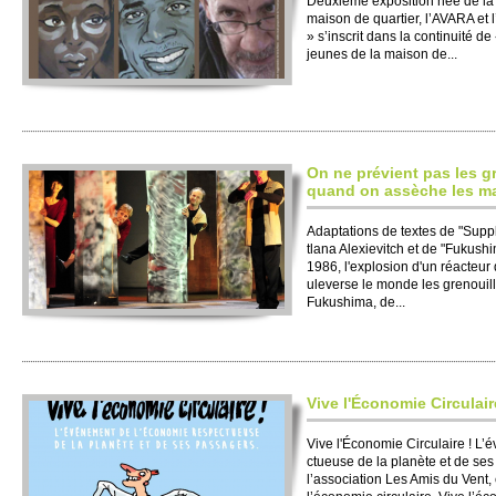
Deuxième expo­si­tion née de la 
maison de quartier, l’AVARA et 
» s’ins­crit dans la continuité 
jeunes de la maison de...
On ne prévient pas les gr
quand on assèche les ma
Adaptati­ons de te­xtes de "Sup­
tlana Alexievi­tch et de "Fukush
1986, l'ex­plosion d'un réacteur
uleve­rse le monde les grenoui­ll
Fukushima, de...
Vive l'Écono­mie Ci­rculair
Vive l'Écono­mie Ci­rculaire ! L’
ctueuse de la planète et de ses p
l’asso­ci­ation Les Amis du Vent, e