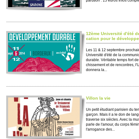
parution : 15 euros Infos complè
12ème Unive­rsité d'été d
cation pour le déve­lopp
Les 11 & 12 se­pte­mbre pro­chai
Unive­rsité d'été de la co­mmuni
durable. Véri­table temps fort de 
chisse­ment et de rencontres, l'U
donnera la...
Vi­l­lon la vie
Un petit étudiant pari­sien du t
garçon. Mais il a le don de lang
trave­rse six siècles. Avec la musi
parle de l'amour, du corps fémi
l'arrogance des...