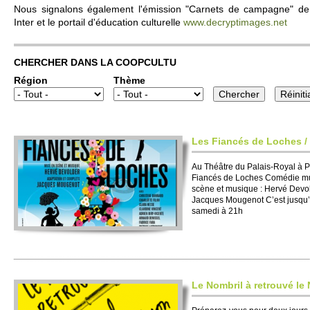
Nous signalons égale­ment l'émission "Carnets de campagne" de P
Inter et le po­rtail d'éducation culture­lle
www.​decryptimages.​net
CHER­CHER DANS LA CO­OPCULTU
Région
Thème
Les Fiancés de Loches / 
Au Théâtre du Palais-Ro­yal à Pa
Fiancés de Loches Comédie mu
scène et musique : Hervé Devo­l
Jacques Mougenot C’est jusqu’a
samedi à 21h
Le No­m­bril à re­trouvé le