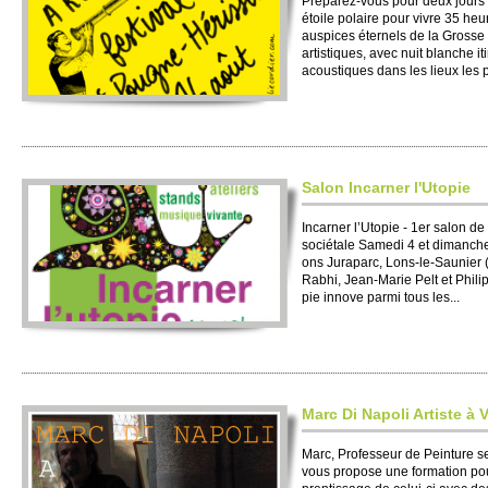
Préparez-vous pour deux jours 
étoile po­laire pour vivre 35 heu
auspices éte­rnels de la Gro­sse
arti­stiques, avec nuit blanche i
acoustiques dans les lieux les p
Salon Incarner l'Uto­pie
Incarner l’Uto­pie - 1er salon de
sociétale Samedi 4 et dimanche 5
ons Juraparc, Lons-le-Saunier (
Rabhi, Jean-Marie Pelt et Phi­li
pie innove parmi tous les...
Marc Di Napoli Arti­ste à
Marc, Professeur de Pe­inture se
vous pro­pose une formation pour