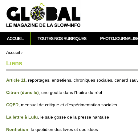
A
M
ACCUEIL
TOUTES NOS RUBRIQUES
PHOTOJOURNALIS
e
n
Accueil
›
u
Vous êtes ici
Liens
p
r
i
Article 11
, re­po­rtages, en­tre­ti­ens, chroniques so­ci­ales, canard sa
n
c
Ci­tron (dans le)
, une goutte dans l'huitre du réel
i
CQFD
, mensuel de cri­tique et d'expéri­mentation so­ci­ales
p
a
La lettre à Lulu
, le sale gosse de la pre­sse nantaise
l
Nonfi­ction
, le quotidien des livres et des idées