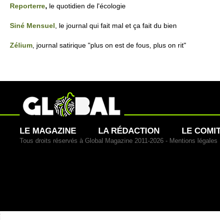
Re­po­rte­rre
,
le quotidien de l'éco­logie
Siné Mensuel
, le journal qui fait mal et ça fait du bien
Zélium
, journal sati­rique "plus on est de fous, plus on rit"
LE MAGAZINE
LA RÉDACTION
LE COMI
Tous droits réservés à Global Magazine 2011-2026 -
Mentions légales