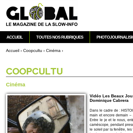
M
ACCUEIL
TOUTES NOS RUBRIQUES
PHOTOJOURNALIS
e
n
Accueil
›
Co­opcultu
›
Cinéma
›
u
Vous êtes ici
p
r
CO­OPCULTU
i
n
Cinéma
c
i
Vidéo Les Beaux Jour
Dominique Cabrera
p
a
Dans le cadre de : HISTO­I
l
main et encore de­main – 
Entre le je et le nous, en
caméscope, pendant pre­squ
le so­leil par la fenêtre, l