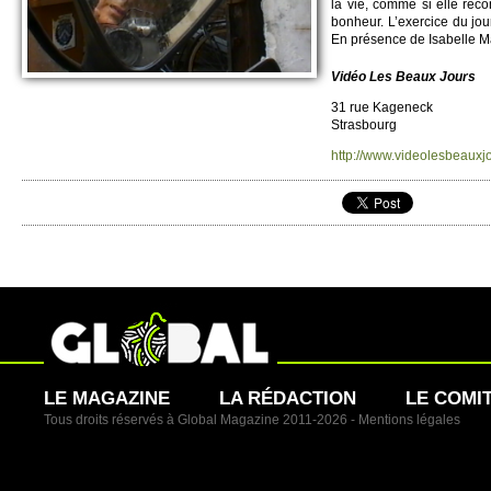
la vie, comme si elle re­con
bonheur. L’exercice du journa
En présence de Isabe­lle Ma
Vidéo Les Beaux Jours
31 rue Kageneck
Strasbo­urg
http://​www.​videolesbeauxj
LE MAGAZINE
LA RÉDACTION
LE COMI
Tous droits réservés à Global Magazine 2011-2026 -
Mentions légales