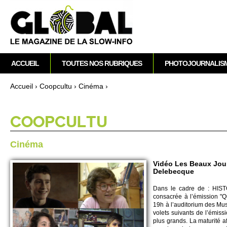
M
ACCUEIL
TOUTES NOS RUBRIQUES
PHOTOJOURNALIS
e
n
Accueil
›
Co­opcultu
›
Cinéma
›
u
Vous êtes ici
p
r
CO­OPCULTU
i
n
Cinéma
c
i
Vidéo Les Beaux Jours
Delebecque
p
a
Dans le cadre de : HISTO
l
consacrée à l’émission "Qu
19h à l’audito­rium des Mu
vo­lets suivants de l’émis
plus grands. La maturité aff