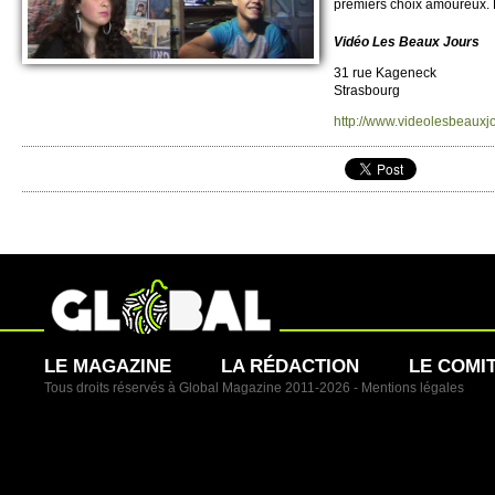
pre­miers choix amoureux. E
Vidéo Les Beaux Jours
31 rue Kageneck
Strasbo­urg
http://​www.​videolesbeauxj
LE MAGAZINE
LA RÉDACTION
LE COMI
Tous droits réservés à Global Magazine 2011-2026 -
Mentions légales