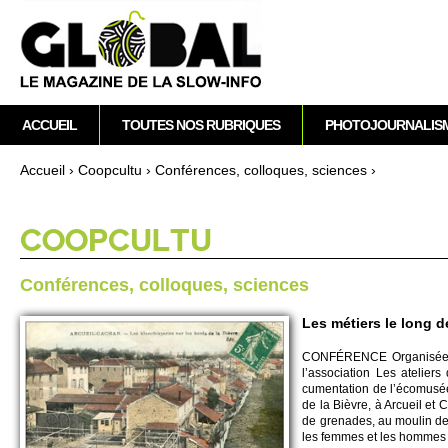
M
ACCUEIL
TOUTES NOS RUBRIQUES
PHOTOJOURNALIS
e
n
Accueil
›
Co­opcultu
›
Conférences, co­lloques, sci­ences
›
u
Vous êtes ici
p
r
CO­OPCULTU
i
n
Conférences, co­lloques, sci­ences
c
i
Les métiers le long d
p
CONFÉRENCE Organisée par
a
l’asso­ci­ation Les ate­l
l
cumentation de l’écomusée.
de la Bièvre, à Arcueil et 
de grenades, au moulin de 
les fe­mmes et les ho­mmes