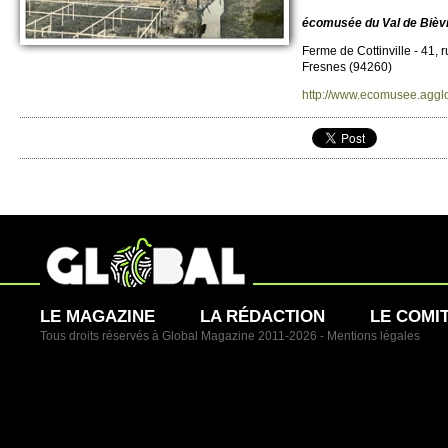
écomusée du Val de Bièv
Ferme de Cottinvi­lle - 41,
Fre­snes (94260)
http://​www.​ecomusee.​agglo
LE MAGAZINE
LA RÉDACTION
LE COMI
Tous droits réservés à Global Magazine 2011-2026 -
Mentions légales