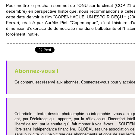
Pour mettre le pro­chain so­mmet de l'ONU sur le climat (COP 21 
déce­mbre) en perspe­ctive histo­rique, nous re­co­mmandons à ce­lles 
cette date de voir le film "COPENHAGUE, UN ESPOIR DEÇU » (2009)
Ferrari, réalisé par Aurélie Piel. "Copenhague", c'est l'histo­ire 
dimension d'exercice de démo­cratie mondiale balbuti­ante et l'histo­
forcément in­utile.
Abonnez-vous !
Ce contenu est réservé aux abonnés. Connectez-vous pour y accéder 
Cet article – texte, dessin, photographie ou infographie - vous a plu pa
ent, par l’éclairage qu’il appo­rte, par la réflexion ou l’inconfort inte­
liberté de ton, par le so­urire qu’il fait monter à vos lèvres… SO­UTE
libre sans indépendance financière. GLOBAL est une asso­ci­ation de j
sans publi­cité, qui ne vit que des abonne­ments et dons de ses lecte­