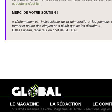
et so­utenir c’est ici
.
MERCI DE VOTRE SO­UTIEN !
« L'information est indisso­ci­able de la démo­cratie et les journaux 
former et nourrir des ci­to­yen-ne-s plutôt que de les dis­traire »
Gi­lles Luneau, rédacteur en chef de GLOBAL
LE MAGAZINE
LA RÉDACTION
LE COMI
Tous droits réservés à Global Magazine 2011-2026 -
Mentions légales