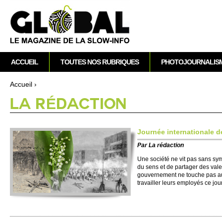
A
M
ACCUEIL
TOUTES NOS RUBRIQUES
PHOTOJOURNALIS
e
n
Accueil
›
u
Vous êtes ici
LA RÉDACTION
p
r
i
Journée inte­rnati­onale de
n
Par
La rédaction
c
i
Une société ne vit pas sans sy­m
du sens et de partager des vale
p
gouve­rne­ment ne to­uche pas a
a
travai­ller leurs em­ployés ce jour
l