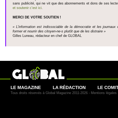
sans publi­cité, qui ne vit que des abonne­ments et dons de ses lecte­
et so­utenir c’est ici
.
MERCI DE VOTRE SO­UTIEN !
« L'information est indisso­ci­able de la démo­cratie et les journaux 
former et nourrir des ci­to­yen-ne-s plutôt que de les dis­traire »
Gi­lles Luneau, rédacteur en chef de GLOBAL
LE MAGAZINE
LA RÉDACTION
LE COMI
Tous droits réservés à Global Magazine 2011-2026 -
Mentions légales