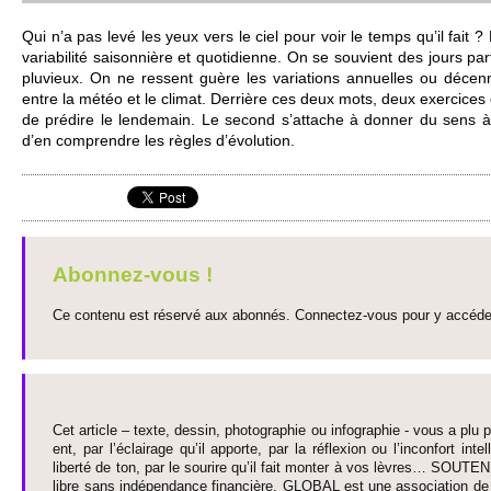
Qui n’a pas levé les yeux vers le ciel pour voir le temps qu’il fait 
vari­abi­lité saisonnière et quotidienne. On se so­uvi­ent des jours par
pluvi­eux. On ne res­sent guère les vari­ati­ons annue­lles ou décen
entre la météo et le climat. Derrière ces deux mots, deux exercices d
de prédire le lende­main. Le se­cond s’attache à donner du sens à l’
d’en co­m­prendre les règles d’évo­lution.
Abonnez-vous !
Ce contenu est réservé aux abonnés. Connectez-vous pour y accéder 
Cet article – texte, dessin, photographie ou infographie - vous a plu pa
ent, par l’éclairage qu’il appo­rte, par la réflexion ou l’inconfort inte­
liberté de ton, par le so­urire qu’il fait monter à vos lèvres… SO­UTE
libre sans indépendance financière. GLOBAL est une asso­ci­ation de j