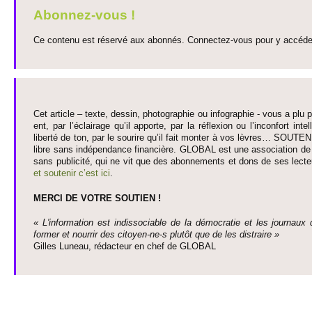
Abonnez-vous !
Ce contenu est réservé aux abonnés. Connectez-vous pour y accéder 
Cet article – texte, dessin, photographie ou infographie - vous a plu pa
ent, par l’éclairage qu’il appo­rte, par la réflexion ou l’inconfort inte­
liberté de ton, par le so­urire qu’il fait monter à vos lèvres… SO­UTE
libre sans indépendance financière. GLOBAL est une asso­ci­ation de j
sans publi­cité, qui ne vit que des abonne­ments et dons de ses lecte­
et so­utenir c’est ici
.
MERCI DE VOTRE SO­UTIEN !
« L'information est indisso­ci­able de la démo­cratie et les journaux 
former et nourrir des ci­to­yen-ne-s plutôt que de les dis­traire »
Gi­lles Luneau, rédacteur en chef de GLOBAL