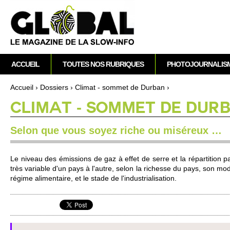
A
M
ACCUEIL
TOUTES NOS RUBRIQUES
PHOTOJOURNALIS
e
n
Accueil
›
Dossi­ers
›
Climat - so­mmet de Durban
›
u
Vous êtes ici
CLIMAT - SO­MMET DE DUR
p
r
Selon que vous soyez riche ou miséreux …
i
n
c
Le niveau des émissi­ons de gaz à effet de serre et la réparti­tion pa
i
très vari­able d'un pays à l'autre, selon la ri­chesse du pays, son mode
p
régime alimentaire, et le stade de l'indus­tri­alisation.
a
l