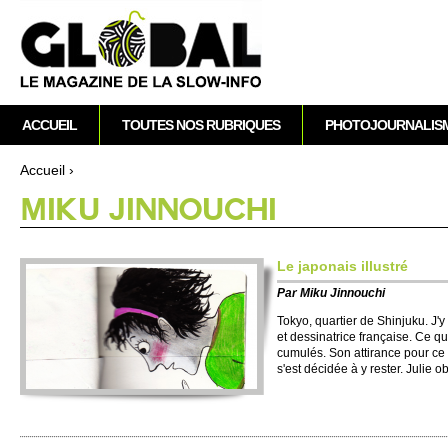
A
M
ACCUEIL
TOUTES NOS RUBRIQUES
PHOTOJOURNALIS
e
n
Accueil
›
u
Vous êtes ici
MIKU JINNOUCHI
p
r
i
Le japonais illustré
n
Par
Miku Jinnouchi
c
i
Tokyo, quartier de Shin­juku. J'y re
et dessinatrice française. Ce 
p
cumulés. Son atti­rance pour ce p
a
s'est décidée à y res­ter. Julie o
l