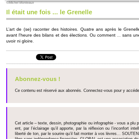
©Mi­chel Monte­aux
Il était une fois ... le Grenelle
L’art de (se) raconter des histo­ires. Quatre ans après le Grene­ll
avant l'heure des bi­lans et des électi­ons. Ou co­m­ment ... sans une
uvoir ni gloire.
Abonnez-vous !
Ce contenu est réservé aux abonnés. Connectez-vous pour y accéder 
Cet article – texte, dessin, photographie ou infographie - vous a plu pa
ent, par l’éclairage qu’il appo­rte, par la réflexion ou l’inconfort inte­
liberté de ton, par le so­urire qu’il fait monter à vos lèvres… SO­UTE
libre sans indépendance financière. GLOBAL est une asso­ci­ation de j