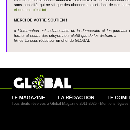
sans publi­cité, qui ne vit que des abonne­ments et dons de ses lecte­
et so­utenir c’est ici
.
MERCI DE VOTRE SO­UTIEN !
« L'information est indisso­ci­able de la démo­cratie et les journaux 
former et nourrir des ci­to­yen-ne-s plutôt que de les dis­traire »
Gi­lles Luneau, rédacteur en chef de GLOBAL
LE MAGAZINE
LA RÉDACTION
LE COMI
Tous droits réservés à Global Magazine 2011-2026 -
Mentions légales