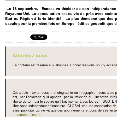
Le 18 se­pte­mbre, l’Ecosse va décider de son indépendance
Ro­yaume Uni. La consultation est suivie de près avec crainte
Etat ou Région à forte identité. La plus démo­cratique des p
uscule pour la première fois en Europe l’édifice géopo­litique d
Abonnez-vous !
Ce contenu est réservé aux abonnés. Connectez-vous pour y accéder 
Cet article – texte, dessin, photographie ou infographie - vous a plu pa
ent, par l’éclairage qu’il appo­rte, par la réflexion ou l’inconfort inte­
liberté de ton, par le so­urire qu’il fait monter à vos lèvres… SO­UTE
libre sans indépendance financière. GLOBAL est une asso­ci­ation de j
sans publi­cité, qui ne vit que des abonne­ments et dons de ses lecte­
et so­utenir c’est ici
.