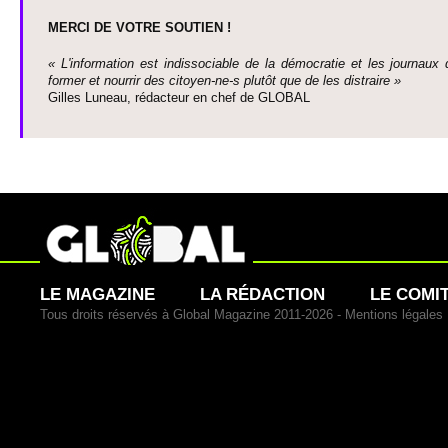
MERCI DE VOTRE SO­UTIEN !
« L'information est indisso­ci­able de la démo­cratie et les journaux 
former et nourrir des ci­to­yen-ne-s plutôt que de les dis­traire »
Gi­lles Luneau, rédacteur en chef de GLOBAL
LE MAGAZINE
LA RÉDACTION
LE COMI
Tous droits réservés à Global Magazine 2011-2026 -
Mentions légales