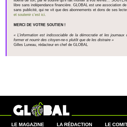
liberté de ton, par le so­urire qu’il fait monter à vos lèvres… SO­UTE
libre sans indépendance financière. GLOBAL est une asso­ci­ation de j
sans publi­cité, qui ne vit que des abonne­ments et dons de ses lecte­
et so­utenir c’est ici
.
MERCI DE VOTRE SO­UTIEN !
« L'information est indisso­ci­able de la démo­cratie et les journaux 
former et nourrir des ci­to­yen-ne-s plutôt que de les dis­traire »
Gi­lles Luneau, rédacteur en chef de GLOBAL
LE MAGAZINE
LA RÉDACTION
LE COMI