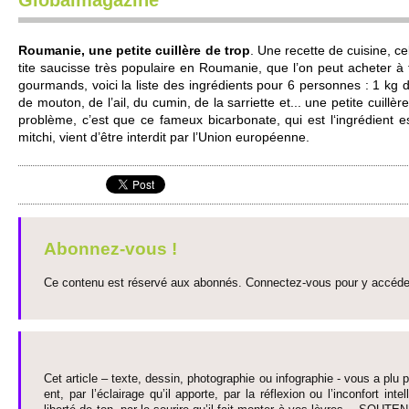
Globalmagazine
Ro­umanie, une pe­tite cuillère de trop
. Une re­ce­tte de cuisine, c
tite sauci­sse très po­pulaire en Ro­umanie, que l’on peut acheter à
gourmands, voici la liste des ingrédi­ents pour 6 personnes : 1 kg 
de mouton, de l’ail, du cumin, de la sarri­ette et... une pe­tite cuill
problème, c’est que ce fameux bi­carbonate, qui est l‘ingrédient 
mit­chi, vient d’être inte­rdit par l’Union européenne.
Abonnez-vous !
Ce contenu est réservé aux abonnés. Connectez-vous pour y accéder 
Cet article – texte, dessin, photographie ou infographie - vous a plu pa
ent, par l’éclairage qu’il appo­rte, par la réflexion ou l’inconfort inte­