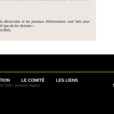
 la démo­cratie et les journaux d'informati­ons sont faits pour
ôt que de les dis­traire »
e GLOBAL
TION
LE COMITÉ
LES LIENS
011-2026 -
Mentions légales