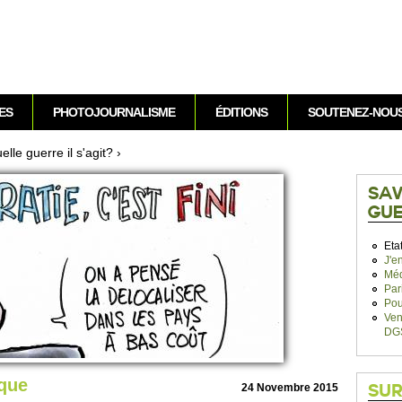
Aller au contenu
ES
PHOTOJOURNALISME
ÉDITIONS
SOUTENEZ-NOU
lle guerre il s'agit?
›
SAV
GUE
Eta
J'e
Méd
Par
Pou
Ven
DG
ique
24 Nove­mbre 2015
SUR