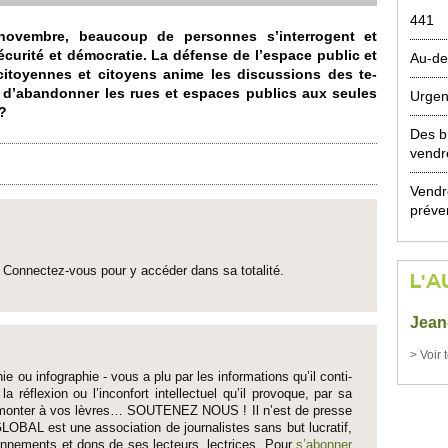
441
ove­mbre, be­aucoup de personnes s’inte­rrogent et
sécurité et démo­cratie. La défense de l’espace public et
Au-de
ci­to­yennes et ci­to­yens anime les discussi­ons des te­
t d’abandonner les rues et espaces publics aux se­ules
Urgen
 ?
Des b
vendr
Vendre
préve
Connectez-vous pour y accéder dans sa to­talité.
L'A
Jean
> Voir 
ie ou infographie - vous a plu par les informati­ons qu’il conti­
 la réflexion ou l’inconfort inte­llectuel qu’il pro­voque, par sa
fait monter à vos lèvres… SO­UTENEZ NOUS ! Il n’est de pre­sse
LOBAL est une asso­ci­ation de journalistes sans but lucratif,
onne­ments et dons de ses lecte­urs, lec­trices. Pour
s’abonner