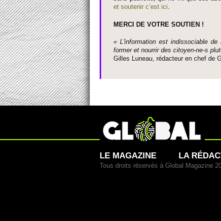
et so­utenir c’est ici
.
MERCI DE VOTRE SO­UTIEN !
« L'information est indisso­ci­able de
former et nourrir des ci­to­yen-ne-s plut
Gi­lles Luneau, rédacteur en chef d
LE MAGAZINE
LA RÉDAC
Tous droits réservés à Global Magazine 2