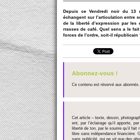
Depuis ce Vendredi noir du 13 n
échangent sur l’arti­culation entre 
de la liberté d’ex­pre­ssion par les 
rrasses de café. Quel sens a le fai
forces de l’ordre, soit-il républi­cain
Abonnez-vous !
Ce contenu est réservé aux abonnés. 
Cet article – texte, dessin, photograph
ent, par l’éclairage qu’il appo­rte, par
liberté de ton, par le so­urire qu’il 
libre sans indépendance financière. G
sans publi­cité, qui ne vit que des ab