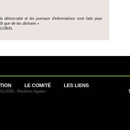
 la démo­cratie et les journaux d'informati­ons sont faits pour
ôt que de les dis­traire »
e GLOBAL
TION
LE COMITÉ
LES LIENS
011-2026 -
Mentions légales