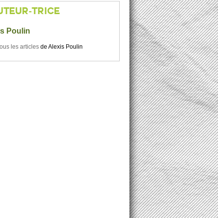
UTEUR-TRICE
is Poulin
tous les articles
de
Alexis Poulin