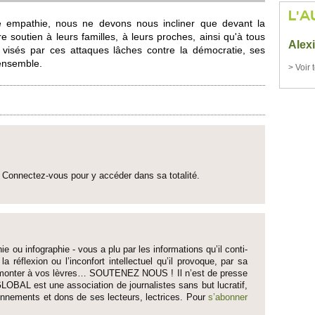
L'A
re empathie, nous ne devons nous in­cliner que devant la
e so­utien à leurs fami­lles, à leurs proches, ainsi qu'à tous
Alex
 visés par ces attaques lâches contre la démo­cratie, ses
ense­mble.
> Voir 
Connectez-vous pour y accéder dans sa to­talité.
ie ou infographie - vous a plu par les informati­ons qu’il conti­
 la réflexion ou l’inconfort inte­llectuel qu’il pro­voque, par sa
fait monter à vos lèvres… SO­UTENEZ NOUS ! Il n’est de pre­sse
LOBAL est une asso­ci­ation de journalistes sans but lucratif,
onne­ments et dons de ses lecte­urs, lec­trices. Pour
s’abonner