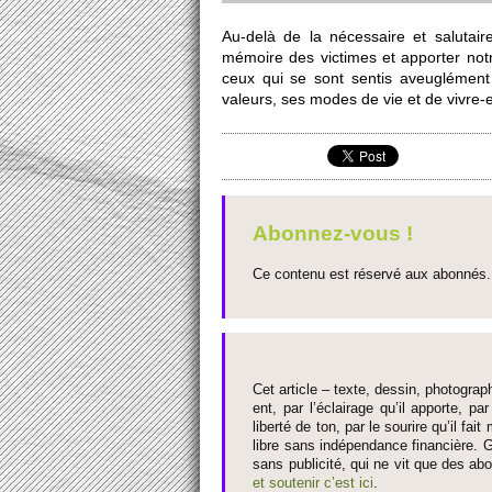
Au-delà de la néce­ssaire et salutai
mémoire des vi­ctimes et appo­rter notr
ceux qui se sont sentis ave­uglément
valeurs, ses modes de vie et de vivre-
Abonnez-vous !
Ce contenu est réservé aux abonnés. 
Cet article – texte, dessin, photograph
ent, par l’éclairage qu’il appo­rte, par
liberté de ton, par le so­urire qu’il 
libre sans indépendance financière. G
sans publi­cité, qui ne vit que des ab
et so­utenir c’est ici
.