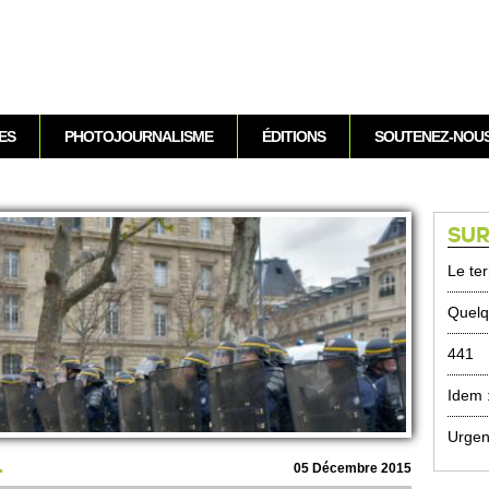
Aller au contenu
ES
PHOTOJOURNALISME
ÉDITIONS
SOUTENEZ-NOU
SUR
Le ter
Quelq
441
Idem 
Urgen
.
05 Déce­mbre 2015