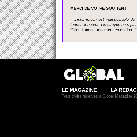
MERCI DE VOTRE SO­UTIEN !
« L'information est indisso­ci­able de
former et nourrir des ci­to­yen-ne-s plut
Gi­lles Luneau, rédacteur en chef d
LE MAGAZINE
LA RÉDAC
Tous droits réservés à Global Magazine 2