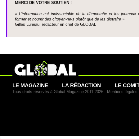
MERCI DE VOTRE SO­UTIEN !
« L'information est indisso­ci­able de la démo­cratie et les journaux 
former et nourrir des ci­to­yen-ne-s plutôt que de les dis­traire »
Gi­lles Luneau, rédacteur en chef de GLOBAL
LE MAGAZINE
LA RÉDACTION
LE COMI
Tous droits réservés à Global Magazine 2011-2026 -
Mentions légales