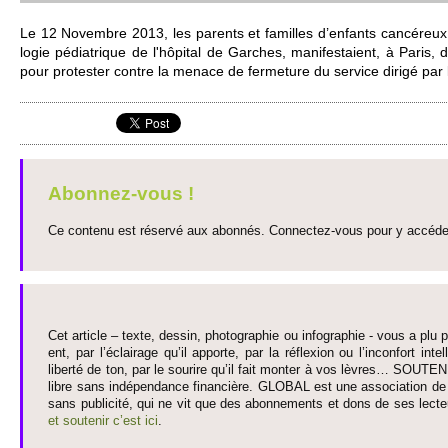
Le 12 Nove­mbre 2013, les parents et fami­lles d’enfants cancéreux 
logie pédiatrique de l'hôpital de Garches, manifestaient, à Paris, 
pour pro­te­ster contre la menace de fermeture du se­rvice dirigé par 
Abonnez-vous !
Ce contenu est réservé aux abonnés. Connectez-vous pour y accéder 
Cet article – texte, dessin, photographie ou infographie - vous a plu pa
ent, par l’éclairage qu’il appo­rte, par la réflexion ou l’inconfort inte­
liberté de ton, par le so­urire qu’il fait monter à vos lèvres… SO­UTE
libre sans indépendance financière. GLOBAL est une asso­ci­ation de j
sans publi­cité, qui ne vit que des abonne­ments et dons de ses lecte­
et so­utenir c’est ici
.