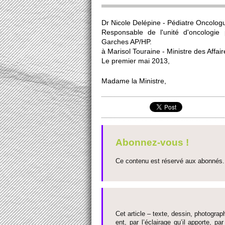
Dr Ni­cole Delépine - Pédiatre Onco­log
Res­ponsable de l'unité d'onco­logie 
Garches AP/HP.
à Mari­sol To­uraine - Ministre des Affair
Le pre­mier mai 2013,
Madame la Ministre,
Abonnez-vous !
Ce contenu est réservé aux abonnés. 
Cet article – texte, dessin, photograph
ent, par l’éclairage qu’il appo­rte, par