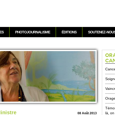
Aller au contenu
ES
PHOTOJOURNALISME
ÉDITIONS
SOUTENEZ-NOU
ORA
CA
Cancer
Soigne
Vaincr
Orage
Témoi
inistre
là, on
08 Août 2013