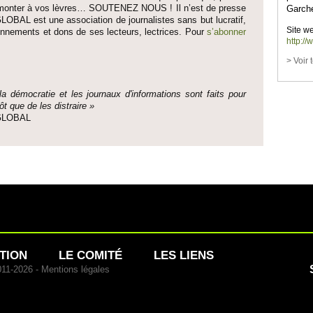
fait monter à vos lèvres… SO­UTENEZ NOUS ! Il n’est de pre­sse
Garch
LOBAL est une asso­ci­ation de journalistes sans but lucratif,
Site we
onne­ments et dons de ses lecte­urs, lec­trices. Pour
s’abonner
http://
> Voir 
 la démo­cratie et les journaux d'informati­ons sont faits pour
ôt que de les dis­traire »
e GLOBAL
TION
LE COMITÉ
LES LIENS
011-2026 -
Mentions légales