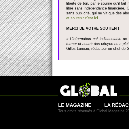
liberté de ton, par le so­urire qu’il 
libre sans indépendance financière. G
sans publi­cité, qui ne vit que des ab
et so­utenir c’est ici
.
MERCI DE VOTRE SO­UTIEN !
« L'information est indisso­ci­able de
former et nourrir des ci­to­yen-ne-s plut
Gi­lles Luneau, rédacteur en chef d
LE MAGAZINE
LA RÉDAC
Tous droits réservés à Global Magazine 2