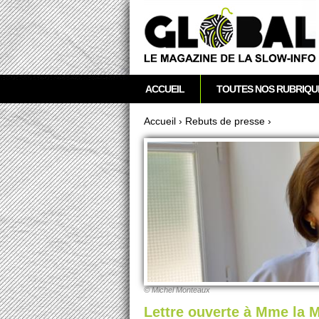
acebook
Twitter
RSS
Newsletter
M
ACCUEIL
TOUTES NOS RUBRIQU
e
n
Accueil
›
Re­buts de pre­sse
›
u
Vous êtes ici
p
r
i
n
c
i
p
a
l
© Mi­chel Monte­aux
Lettre ouverte à Mme la M