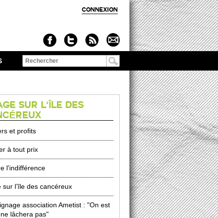
CONNEXION
S
Formulaire de
recherche
GE SUR L'ÎLE DES
NCÉREUX
s et profits
r à tout prix
e l'indifférence
 sur l’île des cancéreux
gnage association Ametist : "On est
 ne lâchera pas"