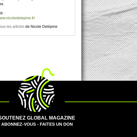
es.
b :
www.nicoledelepine.fr/
tous les articles
de
Nicole Delépine
SOUTENEZ GLOBAL MAGAZINE
ABONNEZ-VOUS - FAITES UN DON