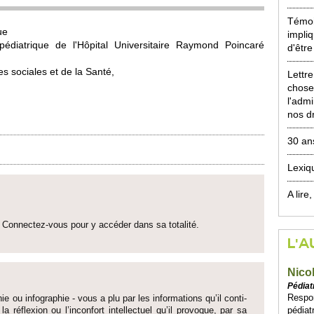
Témoi
ue
impliq
pédiatrique de l'Hôpital Unive­rsi­taire Ray­mond Po­incaré
d'être
es so­ci­ales et de la Santé,
Lettr
chose
l'admi
nos dr
30 ans
Lexiq
A lire,
Connectez-vous pour y accéder dans sa to­talité.
L'A
Nico
Pédiat
Respon
ie ou infographie - vous a plu par les informati­ons qu’il conti­
pédiat
 la réflexion ou l’inconfort inte­llectuel qu’il pro­voque, par sa