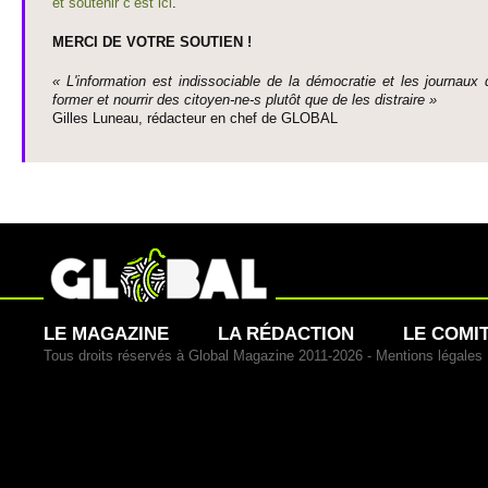
et so­utenir c’est ici
.
MERCI DE VOTRE SO­UTIEN !
« L'information est indisso­ci­able de la démo­cratie et les journaux 
former et nourrir des ci­to­yen-ne-s plutôt que de les dis­traire »
Gi­lles Luneau, rédacteur en chef de GLOBAL
LE MAGAZINE
LA RÉDACTION
LE COMI
Tous droits réservés à Global Magazine 2011-2026 -
Mentions légales