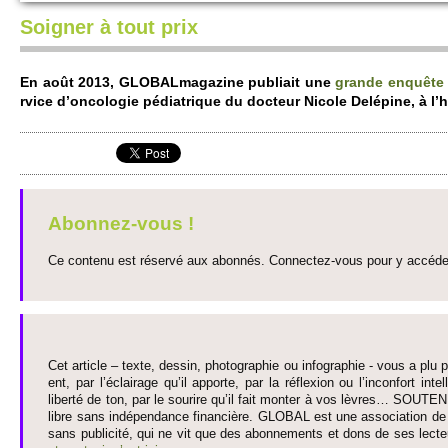
Soigner à tout prix
En août 2013, GLOBALmagazine publiait une
grande enquête
rvice d’onco­logie pédiatrique du do­cteur Ni­cole Delépine, à l’
Abonnez-vous !
Ce contenu est réservé aux abonnés. Connectez-vous pour y accéder 
Cet article – texte, dessin, photographie ou infographie - vous a plu pa
ent, par l’éclairage qu’il appo­rte, par la réflexion ou l’inconfort inte­
liberté de ton, par le so­urire qu’il fait monter à vos lèvres… SO­UTE
libre sans indépendance financière. GLOBAL est une asso­ci­ation de j
sans publi­cité, qui ne vit que des abonne­ments et dons de ses lecte­