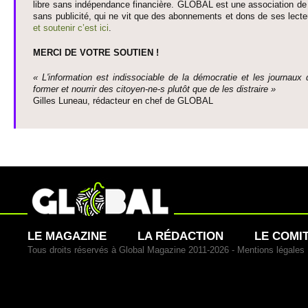
libre sans indépendance financière. GLOBAL est une asso­ci­ation de j
sans publi­cité, qui ne vit que des abonne­ments et dons de ses lecte­
et so­utenir c’est ici
.
MERCI DE VOTRE SO­UTIEN !
« L'information est indisso­ci­able de la démo­cratie et les journaux 
former et nourrir des ci­to­yen-ne-s plutôt que de les dis­traire »
Gi­lles Luneau, rédacteur en chef de GLOBAL
LE MAGAZINE
LA RÉDACTION
LE COMI
Tous droits réservés à Global Magazine 2011-2026 -
Mentions légales