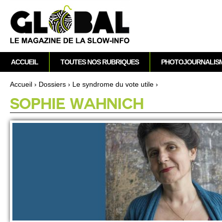
A
M
ACCUEIL
TOUTES NOS RUBRIQUES
PHOTOJOURNALIS
e
n
Accueil
›
Dossi­ers
›
Le syndrome du vote utile
›
u
Vous êtes ici
SO­PHIE WAHNICH
p
r
i
n
c
i
p
a
l