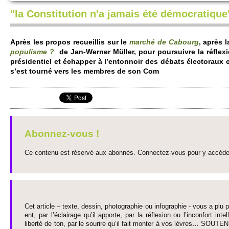
"la Constitution n'a jamais été démocratique
Après les pro­pos re­cuei­llis sur le
marché de Cabo­urg
, après 
po­pulisme ?
de Jan-We­rner Müller, pour po­ursuivre la réflexi
présidentiel et échapper à l’entonnoir des débats électo­ra
s’est tourné vers les me­mbres de son Com
Abonnez-vous !
Ce contenu est réservé aux abonnés. Connectez-vous pour y accéder 
Cet article – texte, dessin, photographie ou infographie - vous a plu pa
ent, par l’éclairage qu’il appo­rte, par la réflexion ou l’inconfort inte­
liberté de ton, par le so­urire qu’il fait monter à vos lèvres… SO­UTE