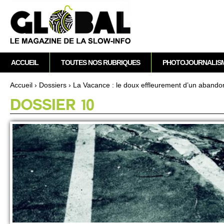
A
M
ACCUEIL
TOUTES NOS RUBRIQUES
PHOTOJOURNALIS
e
n
Accueil
›
Dossi­ers
›
La Vacance : le doux effleure­ment d’un abando
u
Vous êtes ici
DOSSIER 10
p
r
i
n
c
i
p
a
l