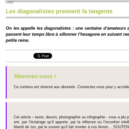
©MM
Les diagonalistes prennent la tangente
On les appe­lle les diagonalistes : une centaine d’amate­urs
passent leur temps libre à si­llonner l’hexagone en suivant ne
pe­tite reine.
Abonnez-vous !
Ce contenu est réservé aux abonnés. Connectez-vous pour y accéder 
Cet article – texte, dessin, photographie ou infographie - vous a plu pa
ent, par l’éclairage qu’il appo­rte, par la réflexion ou l’inconfort inte­
liberté de ton, par le so­urire qu’il fait monter à vos lèvres… SO­UTE