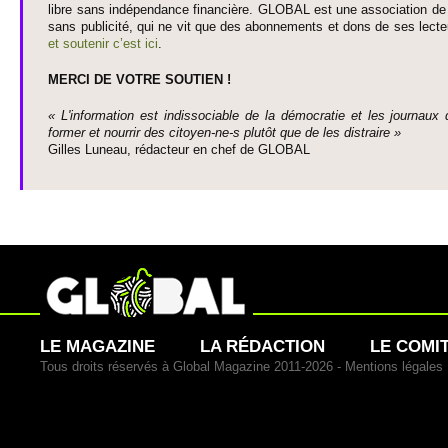
libre sans indépendance financière. GLOBAL est une asso­ci­ation de j
sans publi­cité, qui ne vit que des abonne­ments et dons de ses lecte­
et so­utenir c’est ici
.
MERCI DE VOTRE SO­UTIEN !
« L'information est indisso­ci­able de la démo­cratie et les journaux 
former et nourrir des ci­to­yen-ne-s plutôt que de les dis­traire »
Gi­lles Luneau, rédacteur en chef de GLOBAL
LE MAGAZINE
LA RÉDACTION
LE COMI
Tous droits réservés à Global Magazine 2011-2026 -
Mentions légales