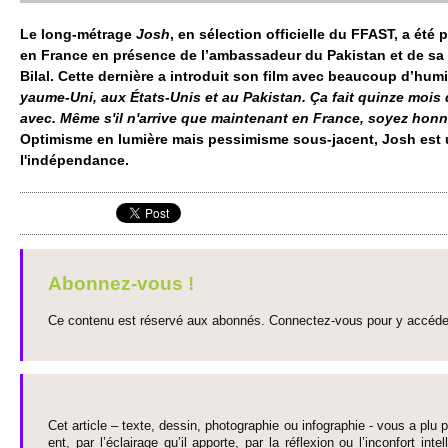
Le long-métrage
Josh
, en sélection offi­ci­e­lle du FFAST, a été 
en France en présence de l’ambassadeur du Pakistan et de sa r
Bilal. Cette dernière a in­troduit son film avec be­aucoup d’humi­
yaume-Uni, aux États-Unis et au Pakistan. Ça fait quinze mois 
avec. Même s'il n'arrive que maintenant en France, soyez honnê
Opti­misme en lumière mais pe­ssi­misme sous-jacent, Josh est u
l'indépendance.
Abonnez-vous !
Ce contenu est réservé aux abonnés. Connectez-vous pour y accéder 
Cet article – texte, dessin, photographie ou infographie - vous a plu pa
ent, par l’éclairage qu’il appo­rte, par la réflexion ou l’inconfort inte­