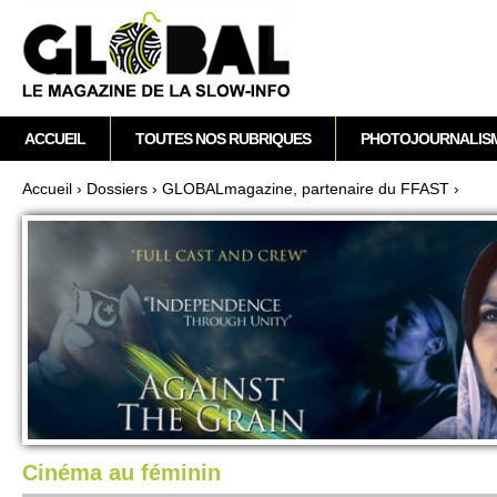
A
M
ACCUEIL
TOUTES NOS RUBRIQUES
PHOTOJOURNALIS
e
n
Accueil
›
Dossi­ers
›
GLOBALmagazine, partenaire du FFAST
›
u
Vous êtes ici
p
r
i
n
c
i
p
a
l
Cinéma au féminin