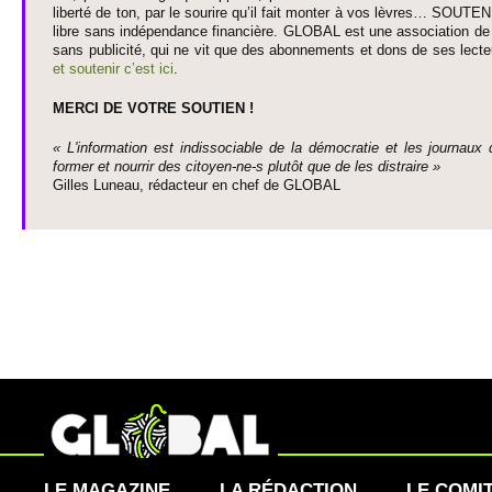
liberté de ton, par le so­urire qu’il fait monter à vos lèvres… SO­UTE
libre sans indépendance financière. GLOBAL est une asso­ci­ation de j
sans publi­cité, qui ne vit que des abonne­ments et dons de ses lecte­
et so­utenir c’est ici
.
MERCI DE VOTRE SO­UTIEN !
« L'information est indisso­ci­able de la démo­cratie et les journaux 
former et nourrir des ci­to­yen-ne-s plutôt que de les dis­traire »
Gi­lles Luneau, rédacteur en chef de GLOBAL
LE MAGAZINE
LA RÉDACTION
LE COMI