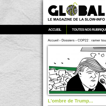
acebook
Twitter
RSS
Newsletter
M
ACCUEIL
TOUTES NOS RUBRIQU
e
n
Accueil
›
Dossi­ers
›
COP22 : ramer to
u
Vous êtes ici
p
r
i
n
c
i
p
a
l
L'ombre de Trump...