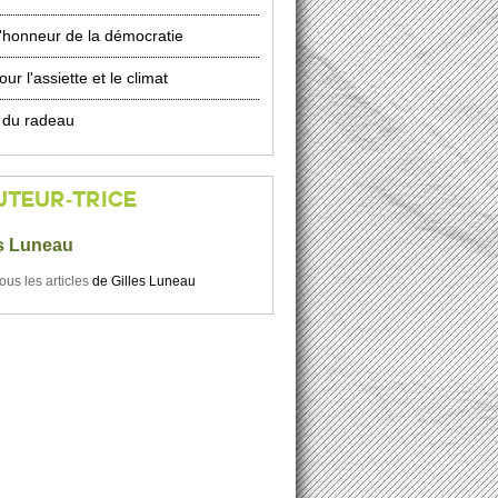
l'honneur de la démocratie
ur l'assiette et le climat
 du radeau
UTEUR-TRICE
es Luneau
tous les articles
de
Gilles Luneau