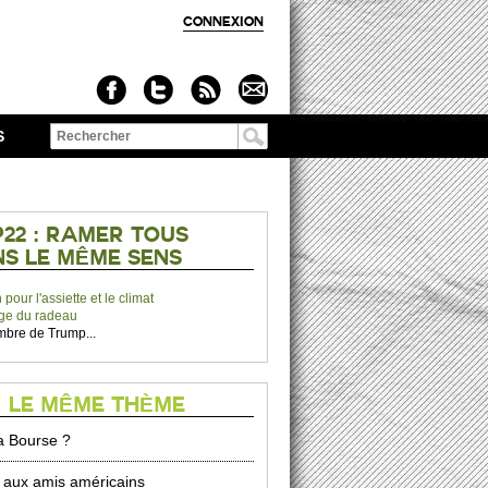
CONNEXION
S
Formulaire de
recherche
22 : RAMER TOUS
S LE MÊME SENS
 pour l'assiette et le climat
ge du radeau
mbre de Trump...
 LE MÊME THÈME
la Bourse ?
e aux amis américains