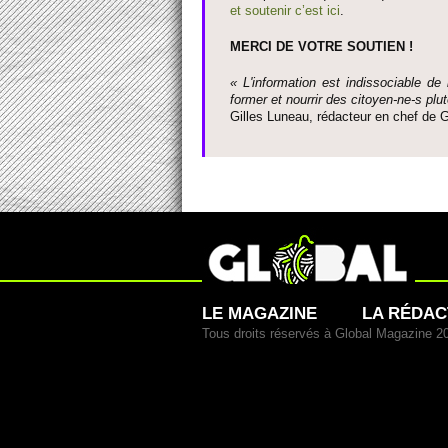
et so­utenir c’est ici
.
MERCI DE VOTRE SO­UTIEN !
« L'information est indisso­ci­able de
former et nourrir des ci­to­yen-ne-s plut
Gi­lles Luneau, rédacteur en chef d
LE MAGAZINE
LA RÉDAC
Tous droits réservés à Global Magazine 2