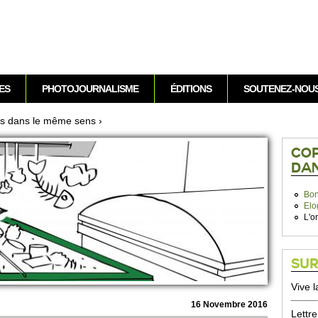
Aller au contenu
ES
PHOTOJOURNALISME
ÉDITIONS
SOUTENEZ-NOU
us dans le même sens
›
COP
DAN
Bon
Elo
L'o
SUR
Vive 
16 Nove­mbre 2016
Lettr