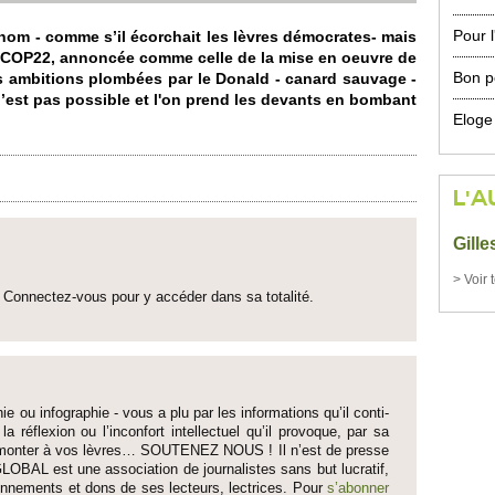
Pour 
m - comme s’il écor­chait les lèvres démo­crates- mais
 COP22, annoncée comme celle de la mise en oeuvre de
Bon po
es ambi­ti­ons plombées par le Donald - canard sauvage -
est pas po­ssible et l'on prend les devants en bo­mbant
Eloge
L'A
Gill
> Voir 
Connectez-vous pour y accéder dans sa to­talité.
ie ou infographie - vous a plu par les informati­ons qu’il conti­
 la réflexion ou l’inconfort inte­llectuel qu’il pro­voque, par sa
fait monter à vos lèvres… SO­UTENEZ NOUS ! Il n’est de pre­sse
LOBAL est une asso­ci­ation de journalistes sans but lucratif,
onne­ments et dons de ses lecte­urs, lec­trices. Pour
s’abonner