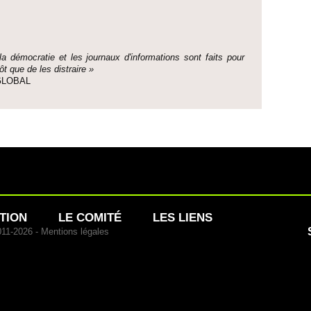
 la démo­cratie et les journaux d'informati­ons sont faits pour
ôt que de les dis­traire »
e GLOBAL
TION
LE COMITÉ
LES LIENS
011-2026 -
Mentions légales