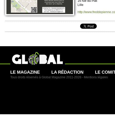
16 rue du Plat
Lille
http://​www.​freddepienne.​
LE MAGAZINE
LA RÉDACTION
LE COMI
Tous droits réservés à Global Magazine 2011-2026 -
Mentions légales