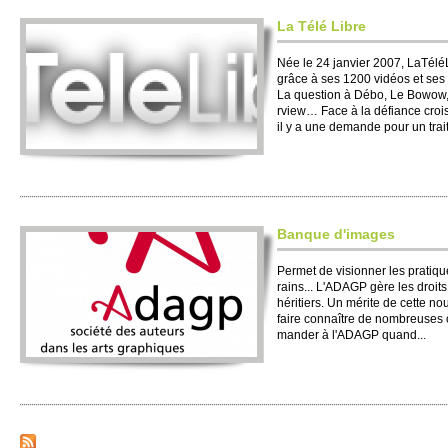
La Télé Libre
Née le 24 janvier 2007, LaTéléL
grâce à ses 1200 vidéos et se
La question à Débo, Le Bowow, 
rview… Face à la défiance cro­i
il y a une de­mande pour un trait
Banque d'images
Permet de vi­si­onner les pratiqu
rains... L'ADAGP gère les dro­its
héri­ti­ers. Un mérite de cette n
faire connaître de no­m­bre­uses
mander à l'ADAGP quand...