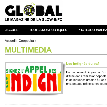
A
M
ACCUEIL
TOUTES NOS RUBRIQUES
PHOTOJOURNALIS
e
n
Accueil
›
Co­opcultu
›
u
Vous êtes ici
MULTI­MEDIA
p
r
i
Les indignés du paf
n
c
Un mouve­ment ci­to­yen né d'un 
diffuse dans l'émission "Appels 
i
la délin­quance urbaine à Paris. 
p
ons, brigade d'élite contre jeune
a
l