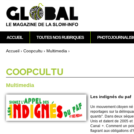
M
ACCUEIL
TOUTES NOS RUBRIQUES
PHOTOJOURNALIS
e
n
Accueil
›
Co­opcultu
›
Multi­media
›
u
Vous êtes ici
p
r
CO­OPCULTU
i
n
Multi­media
c
i
Les indignés du paf
p
Un mouve­ment ci­to­yen né 
a
re­po­rtages sur la délin­qu
l
quants". Dans deux séquence
Unis et datent de 2005 et 
Canal +. Co­m­ment un poi
flagrant aux obligati­ons d