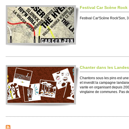
Festi­val Car Scène Rock
Festi­val Car'Scène Ro­ck'Son,
Chanter dans les Landes
Chantons sous les pins est une as
et inve­stit la campagne landais
vante en organisant depuis 2000 
vingtaine de co­mmunes. Pas de 