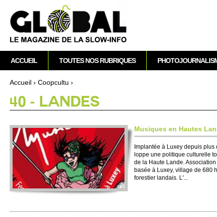
A
M
ACCUEIL
TOUTES NOS RUBRIQUES
PHOTOJOURNALIS
e
n
Accueil
›
Co­opcultu
›
u
Vous êtes ici
40 - LANDES
p
r
i
Musiques en Hautes La
n
c
Im­plantée à Luxey depuis plus 
loppe une po­litique culture­lle to
i
de la Haute Lande. Asso­ci­ation 
p
basée à Luxey, vi­l­lage de 680 
a
fore­stier landais. L'...
l