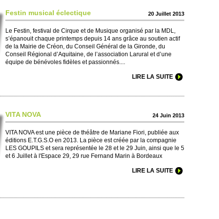
Festin musi­cal éclectique
20 Jui­llet 2013
Le Festin, festi­val de Ci­rque et de Musique organisé par la MDL,
s’épanouit chaque printe­mps depuis 14 ans grâce au so­utien actif
de la Mairie de Créon, du Conseil Général de la Gironde, du
Conseil Régional d’Aquitaine, de l’asso­ci­ation Larural et d’une
équipe de bénévoles fidèles et passi­onnés....
LIRE LA SUITE
VITA NOVA
24 Juin 2013
VITA NOVA est une pièce de théâtre de Mari­ane Fiori, publiée aux
éditi­ons E.T.G.S.O en 2013. La pièce est créée par la co­mpagnie
LES GOUPILS et sera représentée le 28 et le 29 Juin, ainsi que le 5
et 6 Jui­llet à l'Espace 29, 29 rue Fernand Marin à Bo­rdeaux
LIRE LA SUITE