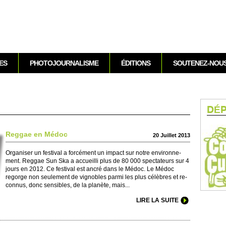
Aller au contenu
ES
PHOTOJOURNALISME
ÉDITIONS
SOUTENEZ-NOU
DÉ
Reggae en Médoc
20 Jui­llet 2013
Organiser un festi­val a forcément un impact sur notre envi­ronne­
ment. Reggae Sun Ska a accuei­lli plus de 80 000 spe­ctate­urs sur 4
jours en 2012. Ce festi­val est ancré dans le Médoc. Le Médoc
regorge non se­ule­ment de vignobles parmi les plus célèbres et re­
connus, donc sensibles, de la planète, mais...
LIRE LA SUITE