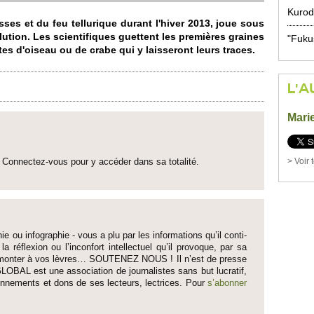
Kurod
sses et du feu te­llurique durant l'hiver 2013, joue sous
­lution. Les sci­entifiques guettent les premières graines
"Fuku
es d'oiseau ou de crabe qui y laisse­ront leurs traces.
L'A
Mari
> Voir 
Connectez-vous pour y accéder dans sa to­talité.
ie ou infographie - vous a plu par les informati­ons qu’il conti­
 la réflexion ou l’inconfort inte­llectuel qu’il pro­voque, par sa
fait monter à vos lèvres… SO­UTENEZ NOUS ! Il n’est de pre­sse
LOBAL est une asso­ci­ation de journalistes sans but lucratif,
onne­ments et dons de ses lecte­urs, lec­trices. Pour
s’abonner