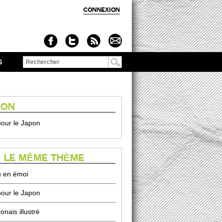
CONNEXION
S
Formulaire de
recherche
PON
pour le Japon
 LE MÊME THÈME
 en émoi
pour le Japon
onais illustré