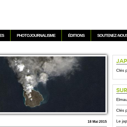
Aller au contenu
ES
PHOTOJOURNALISME
ÉDITIONS
SOUTENEZ-NOU
JA
Clés 
SUR
Elmau
Clés 
Le jap
18 Mai 2015