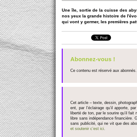
Une île, so­rtie de la cuisse des aby
nos yeux la grande histo­ire de l'évo
qui vont y germer, les premières patt
Abonnez-vous !
Ce contenu est réservé aux abonnés. 
Cet article – texte, dessin, photograph
ent, par l’éclairage qu’il appo­rte, par
liberté de ton, par le so­urire qu’il 
libre sans indépendance financière. G
sans publi­cité, qui ne vit que des ab
et so­utenir c’est ici
.