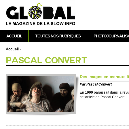
A
M
ACCUEIL
TOUTES NOS RUBRIQUES
PHOTOJOURNALIS
e
n
Accueil
›
u
Vous êtes ici
PASCAL CONVERT
p
r
i
Des images en mercure li
n
Par
Pascal Convert
c
i
En 1999 paraissait dans la rev
cet article de Pascal Convert.
p
a
l