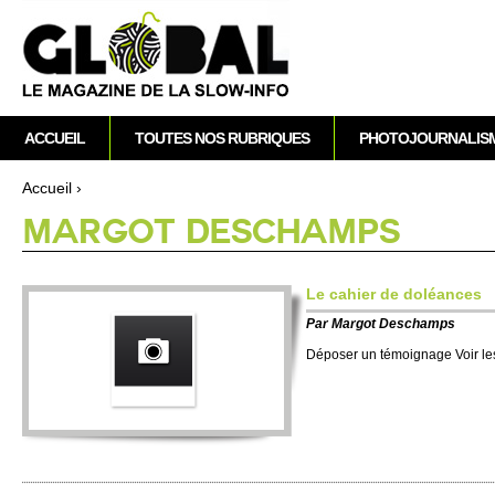
A
M
ACCUEIL
TOUTES NOS RUBRIQUES
PHOTOJOURNALIS
e
n
Accueil
›
u
Vous êtes ici
MARGOT DES­CHAMPS
p
r
i
Le cahier de doléances
n
Par
Margot Des­champs
c
i
Déposer un témoignage Voir l
p
a
l