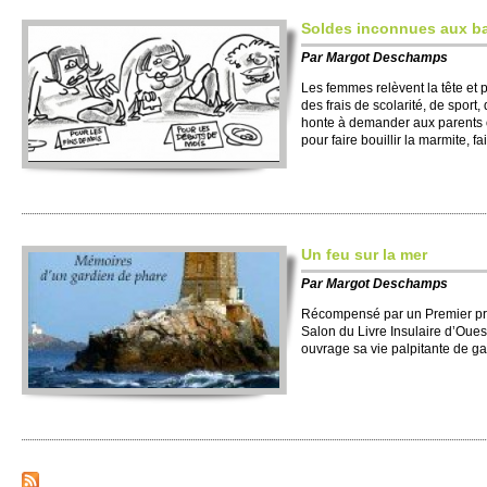
So­ldes inconnues aux bat
Par
Margot Des­champs
Les fe­mmes relèvent la tête et 
des frais de sco­larité, de spor
honte à de­mander aux parents
pour faire bo­ui­llir la marmite, fa
Un feu sur la mer
Par
Margot Des­champs
Réco­mpensé par un Pre­mier pri
Salon du Livre Insulaire d’Oue
ouvrage sa vie palpi­tante de g