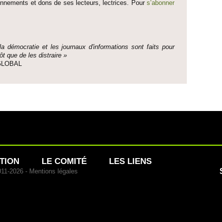
onne­ments et dons de ses lecte­urs, lec­trices. Pour
s’abonner
 la démo­cratie et les journaux d'informati­ons sont faits pour
ôt que de les dis­traire »
e GLOBAL
TION
LE COMITÉ
LES LIENS
011-2026 -
Mentions légales