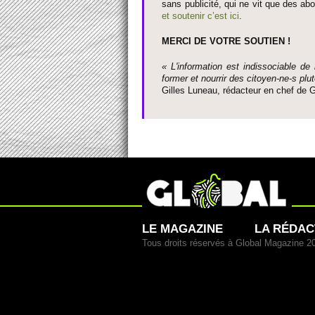
sans publi­cité, qui ne vit que des ab
et so­utenir c’est ici
.
MERCI DE VOTRE SO­UTIEN !
« L'information est indisso­ci­able de
former et nourrir des ci­to­yen-ne-s plut
Gi­lles Luneau, rédacteur en chef d
LE MAGAZINE
LA RÉDAC
Tous droits réservés à Global Magazine 2