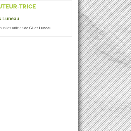
UTEUR-TRICE
es Luneau
tous les articles
de
Gilles Luneau