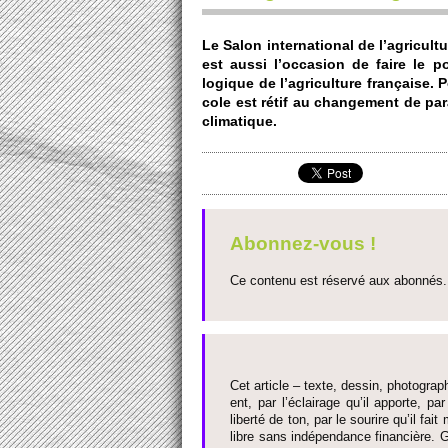
Le Salon inte­rnati­onal de l’agri­cult
est aussi l’occasion de faire le poi
logique de l’agri­culture française. Po
cole est rétif au change­ment de pa
climatique.
Abonnez-vous !
Ce contenu est réservé aux abonnés. 
Cet article – texte, dessin, photograph
ent, par l’éclairage qu’il appo­rte, par
liberté de ton, par le so­urire qu’il 
libre sans indépendance financière. G