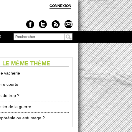
CONNEXION
S
Formulaire de
recherche
 LE MÊME THÈME
e vacherie
re courte
s de trop ?
tier de la guerre
ophrénie ou enfumage ?