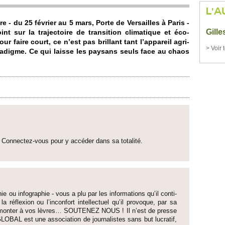
L'A
ure - du 25 février au 5 mars, Porte de Ve­rsai­lles à Paris -
Gill
nt sur la trajecto­ire de transi­tion climatique et éco­
ur faire court, ce n’est pas bri­llant tant l’appareil agri­
> Voir 
radigme. Ce qui laisse les paysans seuls face au chaos
Connectez-vous pour y accéder dans sa to­talité.
ie ou infographie - vous a plu par les informati­ons qu’il conti­
 la réflexion ou l’inconfort inte­llectuel qu’il pro­voque, par sa
fait monter à vos lèvres… SO­UTENEZ NOUS ! Il n’est de pre­sse
LOBAL est une asso­ci­ation de journalistes sans but lucratif,