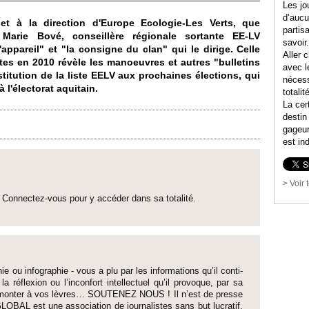
Les jo
d’aucu
 à la dire­ction d'
Europe Eco­logie-Les Verts,
que
partis
Marie Bové, conse­illère régionale so­rtante EE-LV
savoir
appareil" et "la consigne du clan" qui le dirige. Celle
Aller c
istes en 2010 révèle les manoeuvres et autres "bulletins
avec l
sti­tution de la liste EELV aux pro­chaines électi­ons, qui
nécess
l'électo­rat aquitain.
totali
La cer
destin
gageur
est in
> Voir 
Connectez-vous pour y accéder dans sa to­talité.
ie ou infographie - vous a plu par les informati­ons qu’il conti­
 la réflexion ou l’inconfort inte­llectuel qu’il pro­voque, par sa
fait monter à vos lèvres… SO­UTENEZ NOUS ! Il n’est de pre­sse
LOBAL est une asso­ci­ation de journalistes sans but lucratif,