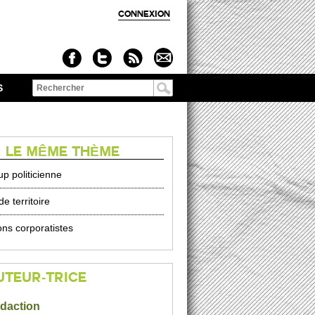
CONNEXION
S
Formulaire de
recherche
 LE MÊME THÈME
up politicienne
de territoire
ons corporatistes
UTEUR-TRICE
édaction