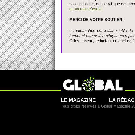
sans publi­cité, qui ne vit que des ab
et so­utenir c’est ici
.
MERCI DE VOTRE SO­UTIEN !
« L'information est indisso­ci­able de
former et nourrir des ci­to­yen-ne-s plut
Gi­lles Luneau, rédacteur en chef d
LE MAGAZINE
LA RÉDAC
Tous droits réservés à Global Magazine 2