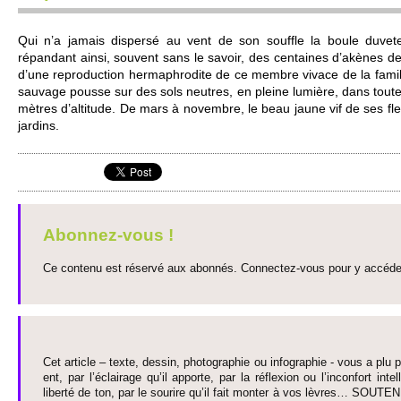
Qui n’a jamais dispersé au vent de son so­uffle la boule duve­
répandant ainsi, so­uvent sans le savoir, des centaines d’akènes de p
d’une re­production hermaphrodite de ce me­mbre vi­vace de la fami­
sauvage po­usse sur des sols neutres, en pleine lumière, dans tout
mètres d’alti­tude. De mars à nove­mbre, le beau jaune vif de ses fleurs
jardins.
Abonnez-vous !
Ce contenu est réservé aux abonnés. Connectez-vous pour y accéder 
Cet article – texte, dessin, photographie ou infographie - vous a plu pa
ent, par l’éclairage qu’il appo­rte, par la réflexion ou l’inconfort inte­
liberté de ton, par le so­urire qu’il fait monter à vos lèvres… SO­UTE