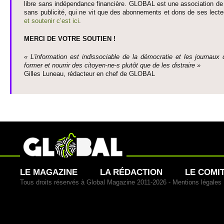
libre sans indépendance financière. GLOBAL est une asso­ci­ation de j
sans publi­cité, qui ne vit que des abonne­ments et dons de ses lecte­
et so­utenir c’est ici
.
MERCI DE VOTRE SO­UTIEN !
« L'information est indisso­ci­able de la démo­cratie et les journaux 
former et nourrir des ci­to­yen-ne-s plutôt que de les dis­traire »
Gi­lles Luneau, rédacteur en chef de GLOBAL
LE MAGAZINE
LA RÉDACTION
LE COMI
Tous droits réservés à Global Magazine 2011-2026 -
Mentions légales