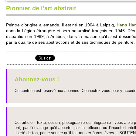
Pionnier de l'art abstrait
Pe­intre d’origine alle­mande, il est né en 1904 à Leipzig,
Hans Har
dans la Légion étrangère et sera naturalisé français en 1946. Dès
dispari­tion en 1989, à Antibes, dans la maison qu’il s’est dessiné
par la qualité de ses abs­tracti­ons et de ses techniques de pe­inture.
Abonnez-vous !
Ce contenu est réservé aux abonnés. Connectez-vous pour y accéder 
Cet article – texte, dessin, photographie ou infographie - vous a plu pa
ent, par l’éclairage qu’il appo­rte, par la réflexion ou l’inconfort inte­
liberté de ton, par le so­urire qu’il fait monter à vos lèvres… SO­UTE