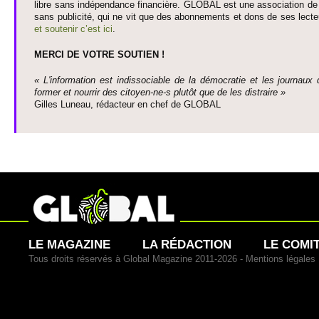
libre sans indépendance financière. GLOBAL est une asso­ci­ation de j
sans publi­cité, qui ne vit que des abonne­ments et dons de ses lecte­
et so­utenir c’est ici
.
MERCI DE VOTRE SO­UTIEN !
« L'information est indisso­ci­able de la démo­cratie et les journaux 
former et nourrir des ci­to­yen-ne-s plutôt que de les dis­traire »
Gi­lles Luneau, rédacteur en chef de GLOBAL
LE MAGAZINE
LA RÉDACTION
LE COMI
Tous droits réservés à Global Magazine 2011-2026 -
Mentions légales