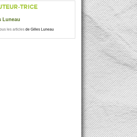
UTEUR-TRICE
es Luneau
tous les articles
de
Gilles Luneau