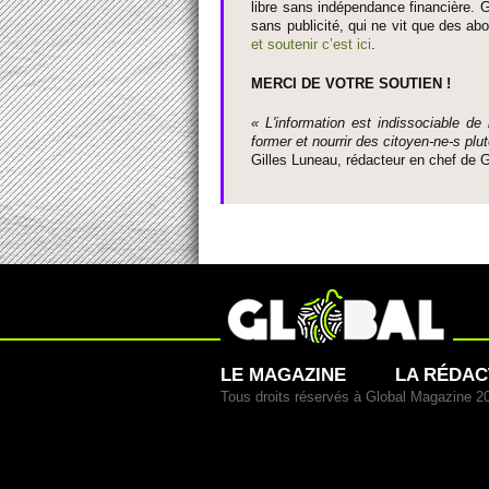
libre sans indépendance financière. G
sans publi­cité, qui ne vit que des ab
et so­utenir c’est ici
.
MERCI DE VOTRE SO­UTIEN !
« L'information est indisso­ci­able de
former et nourrir des ci­to­yen-ne-s plut
Gi­lles Luneau, rédacteur en chef d
LE MAGAZINE
LA RÉDAC
Tous droits réservés à Global Magazine 2