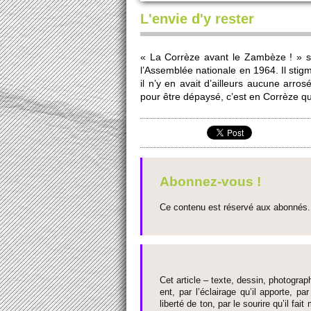
L'envie d'y rester
« La Corrèze avant le Zambèze ! » s’éc
l’Asse­mblée nati­onale en 1964. Il stigm
il n’y en avait d’ai­lleurs aucune ar
pour être dépaysé, c’est en Corrèze qu’il
Abonnez-vous !
Ce contenu est réservé aux abonnés. 
Cet article – texte, dessin, photograph
ent, par l’éclairage qu’il appo­rte, par
liberté de ton, par le so­urire qu’il 