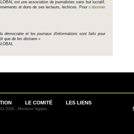
LOBAL est une asso­ci­ation de journalistes sans but lucratif,
onne­ments et dons de ses lecte­urs, lec­trices. Pour
s’abonner
 la démo­cratie et les journaux d'informati­ons sont faits pour
ôt que de les dis­traire »
e GLOBAL
TION
LE COMITÉ
LES LIENS
011-2026 -
Mentions légales