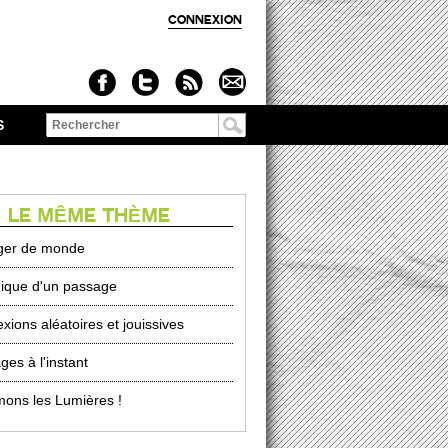
CONNEXION
S
Formulaire de
recherche
 LE MÊME THÈME
ger de monde
ique d'un passage
xions aléatoires et jouissives
ges à l'instant
mons les Lumières !