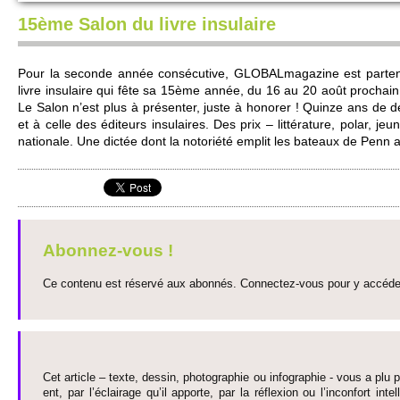
15ème Salon du livre insulaire
Pour la se­conde année consécutive, GLOBALmagazine est partenai
livre insulaire qui fête sa 15ème année, du 16 au 20 août pro­chai
Le Salon n’est plus à présenter, juste à honorer ! Quinze ans de dé
et à celle des édite­urs insulaires. Des prix – littérature, polar, 
nati­onale. Une dictée dont la notoriété em­plit les bate­aux de Penn ar
Abonnez-vous !
Ce contenu est réservé aux abonnés. Connectez-vous pour y accéder 
Cet article – texte, dessin, photographie ou infographie - vous a plu pa
ent, par l’éclairage qu’il appo­rte, par la réflexion ou l’inconfort inte­