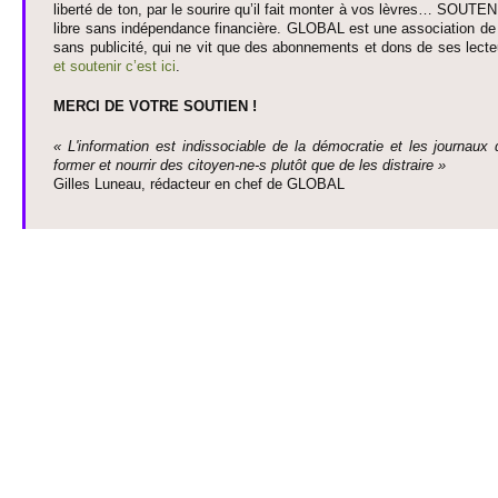
liberté de ton, par le so­urire qu’il fait monter à vos lèvres… SO­UTE
libre sans indépendance financière. GLOBAL est une asso­ci­ation de j
sans publi­cité, qui ne vit que des abonne­ments et dons de ses lecte­
et so­utenir c’est ici
.
MERCI DE VOTRE SO­UTIEN !
« L'information est indisso­ci­able de la démo­cratie et les journaux 
former et nourrir des ci­to­yen-ne-s plutôt que de les dis­traire »
Gi­lles Luneau, rédacteur en chef de GLOBAL