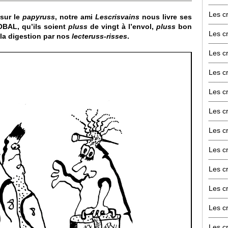
Les cr
 sur le
papy­russ
, notre ami
Les­cri­svains
nous livre ses
BAL, qu’ils so­ient
pluss
de vingt à l’envol,
pluss
bon
Les cr
 la digestion par nos
lecte­russ-ri­sses
.
Les cr
Les cr
Les cr
Les cr
Les cr
Les cr
Les cr
Les cr
Les cr
Les cr