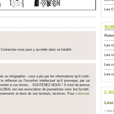
Les C
SUR
Rober
Les cr
Connectez-vous pour y accéder dans sa to­talité.
Les cr
Les cr
Les cr
ie ou infographie - vous a plu par les informati­ons qu’il conti­
 la réflexion ou l’inconfort inte­llectuel qu’il pro­voque, par sa
fait monter à vos lèvres… SO­UTENEZ NOUS ! Il n’est de pre­sse
LOBAL est une asso­ci­ation de journalistes sans but lucratif,
L'A
onne­ments et dons de ses lecte­urs, lec­trices. Pour
s’abonner
Lesc
> Voir 