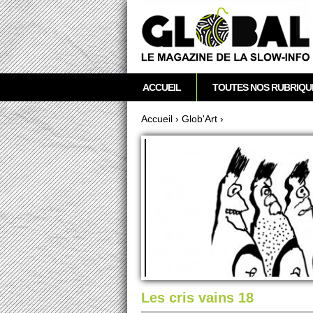
acebook
Twitter
RSS
Newsletter
M
ACCUEIL
TOUTES NOS RUBRIQU
e
n
Accueil
›
Glob'Art
›
u
Vous êtes ici
p
r
i
n
c
i
p
a
l
Les cris vains 18