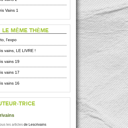
ris Vains 1
 LE MÊME THÈME
to, l'expo
is vains, LE LIVRE !
is vains 19
is vains 17
is vains 16
UTEUR-TRICE
rivains
tous les articles
de
Lescrivains