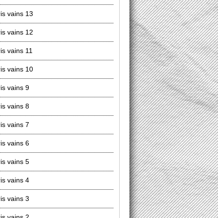
is vains 13
is vains 12
is vains 11
is vains 10
is vains 9
is vains 8
is vains 7
is vains 6
is vains 5
is vains 4
is vains 3
is vains 2