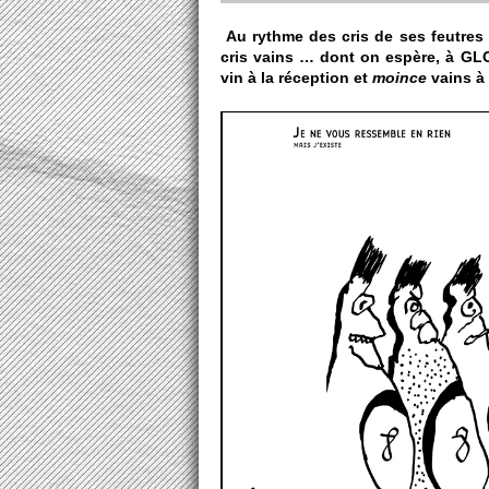
Au rythme des cris de ses feutres
cris vains … dont on espère, à GLO
vin à la réce­ption et
moince
vains à