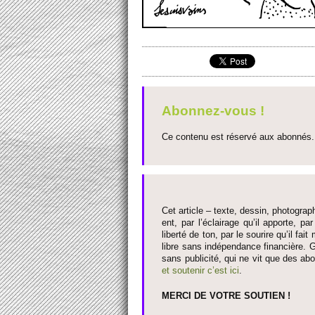
Abonnez-vous !
Ce contenu est réservé aux abonnés. 
Cet article – texte, dessin, photograph
ent, par l’éclairage qu’il appo­rte, par
liberté de ton, par le so­urire qu’il 
libre sans indépendance financière. G
sans publi­cité, qui ne vit que des ab
et so­utenir c’est ici
.
MERCI DE VOTRE SO­UTIEN !