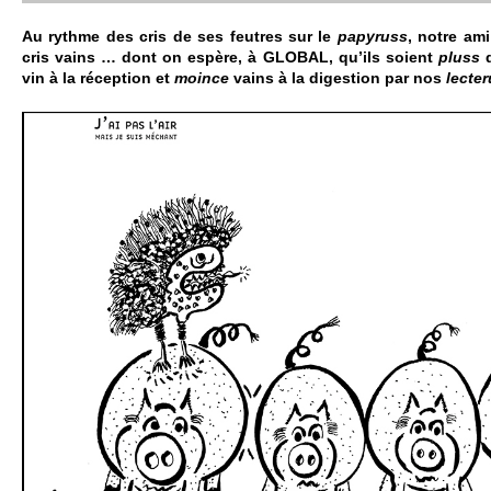
Au rythme des cris de ses feutres sur le
papy­russ
, notre am
cris vains … dont on espère, à GLOBAL, qu’ils so­ient
pluss
d
vin à la réce­ption et
moince
vains à la digestion par nos
lecte­