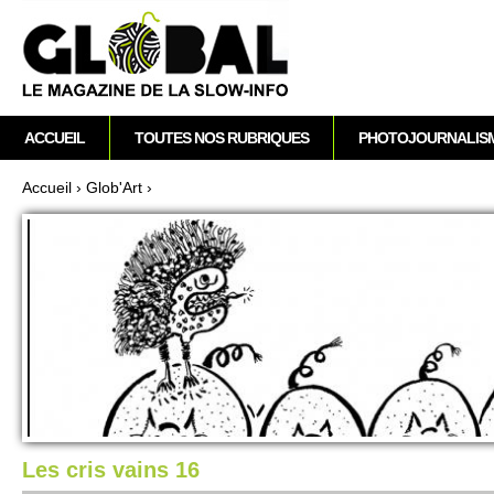
A
M
ACCUEIL
TOUTES NOS RUBRIQUES
PHOTOJOURNALIS
e
n
Accueil
›
Glob'Art
›
u
Vous êtes ici
p
r
i
n
c
i
p
a
l
Les cris vains 16