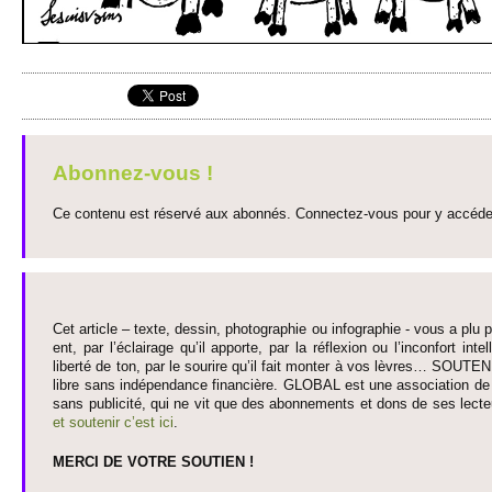
Abonnez-vous !
Ce contenu est réservé aux abonnés. Connectez-vous pour y accéder 
Cet article – texte, dessin, photographie ou infographie - vous a plu pa
ent, par l’éclairage qu’il appo­rte, par la réflexion ou l’inconfort inte­
liberté de ton, par le so­urire qu’il fait monter à vos lèvres… SO­UTE
libre sans indépendance financière. GLOBAL est une asso­ci­ation de j
sans publi­cité, qui ne vit que des abonne­ments et dons de ses lecte­
et so­utenir c’est ici
.
MERCI DE VOTRE SO­UTIEN !