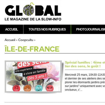
A
M
ACCUEIL
TOUTES NOS RUBRIQUES
PHOTOJOURNALIS
e
n
Accueil
›
Co­opcultu
›
u
Vous êtes ici
ÎLE-DE-FRANCE
p
r
i
Spécial fami­lles : 4ème e
n
lier des sens, le goût !
c
Mer­credi 25 mars, 10h30-11h
i
et dernier de ses ate­liers des 
p
plorer les étonnants jardins pré
a
sur jardins" uni­que­ment avec vos
onctueux, c’...
l