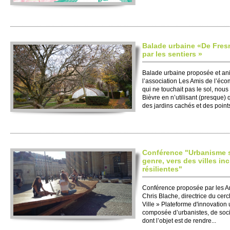
Balade urbaine «De Fresn
par les sentiers »
Balade urbaine proposée et a
l’association Les Amis de l’éco
qui ne touchait pas le sol, nous
Bièvre en n’utilisant (presque)
des jardins cachés et des points
Conférence "Urbanisme 
genre, vers des villes inc
résilientes"
Conférence proposée par les A
Chris Blache, directrice du cerc
Ville » Plateforme d'innovation 
composée d’urbanistes, de socio
dont l’objet est de rendre...