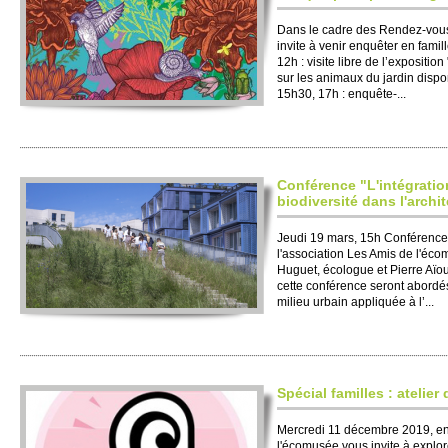
Dans le cadre des Rendez-vous
invite à venir enquêter en fami­l
12h : vi­site libre de l’expo­si­tio
sur les animaux du jardin dispo
15h30, 17h : enquête-...
Conférence "L'intégratio
biodiversité dans l'archi
Jeudi 19 mars, 15h Conférence
l'association Les Amis de l'éc
Huguet, écologue et Pierre Aïou
cette conférence seront abordés
milieu urbain appliquée à l’...
Spécial familles : atelier
Mercredi 11 décembre 2019, ent
l'écomusée vous invite à explore