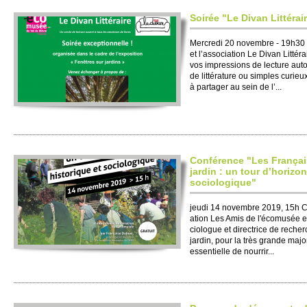
Soirée "Le Divan Littérai
Mer­credi 20 nove­mbre - 19h30 
et l’asso­ci­ation Le Divan Lit
vos im­pre­ssi­ons de lecture auto
de littérature ou si­mples curi­eu
à partager au sein de l’...
Conférence "Les Français
jardin : un tour d’horizon
so­ci­o­logique"
jeudi 14 nove­mbre 2019, 15h Co
ation Les Amis de l'écomusée e
ci­o­logue et dire­c­trice de re­
jardin, pour la très grande majo
essenti­e­lle de nourrir...