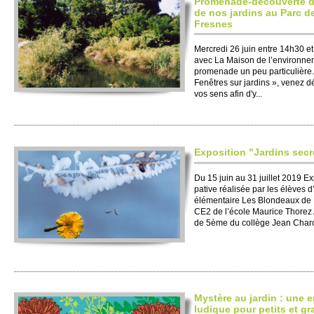
Pro­menade-découve­rte 
de nos jardins au Parc d
Fre­snes
Mer­credi 26 juin entre 14h30 e
avec La Maison de l’envi­ronne­
pro­menade un peu parti­culière. 
Fenêtres sur jardins », venez dé
vos sens afin d'y...
Expo­si­tion "Jardins se­c
Du 15 juin au 31 jui­llet 2019 Ex
pative réalisée par les élèves 
élémentaire Les Blondeaux de 
CE2 de l’école Maurice Thorez A
de 5ème du collège Jean Charco
Mystère au jardin : une 
ludique pour pe­tits et g