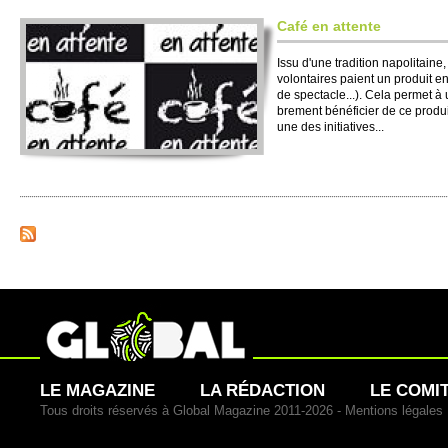
Café en attente
Issu d'une tradition napo­litaine, 
vo­lontaires paient un produit en
de spe­ctacle...). Cela permet 
bre­ment bénéfi­cier de ce produ
une des ini­ti­atives...
LE MAGAZINE
LA RÉDACTION
LE COMI
Tous droits réservés à Global Magazine 2011-2026 -
Mentions légales