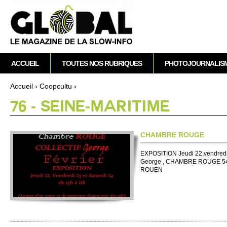
A
M
ACCUEIL
TOUTES NOS RUBRIQUES
PHOTOJOURNALIS
e
n
Accueil
›
Co­opcultu
›
u
Vous êtes ici
76 - SE­INE-MARI­TIME
p
r
i
CHAMBRE ROUGE
n
c
EXPO­SI­TION Jeudi 22,vendred
George , CHAMBRE ROUGE 5
i
ROUEN
p
a
l