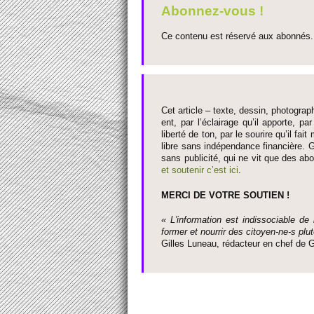
Abonnez-vous !
Ce contenu est réservé aux abonnés. 
Cet article – texte, dessin, photograph
ent, par l’éclairage qu’il appo­rte, par
liberté de ton, par le so­urire qu’il 
libre sans indépendance financière. G
sans publi­cité, qui ne vit que des ab
et so­utenir c’est ici
.
MERCI DE VOTRE SO­UTIEN !
« L'information est indisso­ci­able de
former et nourrir des ci­to­yen-ne-s plut
Gi­lles Luneau, rédacteur en chef d