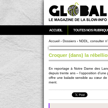
acebook
Twitter
RSS
Newsletter
M
ACCUEIL
TOUTES NOS RUBRIQU
e
n
Accueil
›
Dossi­ers
›
NDDL, consulter n'
u
Vous êtes ici
p
Croquer (dans) la rébelli
r
i
n
En re­po­rtage à Notre Dame des Landes
c
depuis trente ans – l’oppo­si­tion d’une 
i
offre une balade sensible au cœur de c
ment.
p
a
l