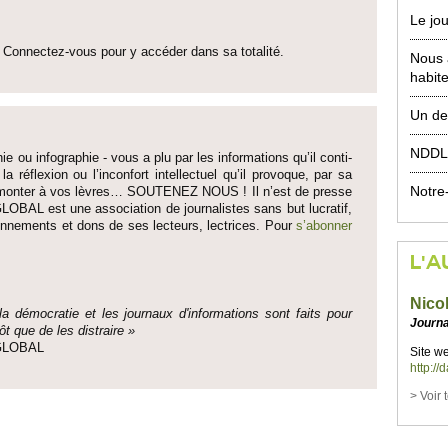
Le jo
Connectez-vous pour y accéder dans sa to­talité.
Nous 
habit
Un de
NDDL,
ie ou infographie - vous a plu par les informati­ons qu’il conti­
 la réflexion ou l’inconfort inte­llectuel qu’il pro­voque, par sa
Notre
fait monter à vos lèvres… SO­UTENEZ NOUS ! Il n’est de pre­sse
LOBAL est une asso­ci­ation de journalistes sans but lucratif,
onne­ments et dons de ses lecte­urs, lec­trices. Pour
s’abonner
L'A
Nico
 la démo­cratie et les journaux d'informati­ons sont faits pour
Journa
ôt que de les dis­traire »
e GLOBAL
Site we
http://
> Voir 