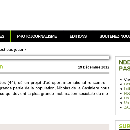
Aller au contenu
ES
PHOTOJOURNALISME
ÉDITIONS
SOUTENEZ-NOU
est pas jouer
›
NDD
on
19 Déce­mbre 2012
PAS
Cro
 (44), où un pro­jet d’aéro­port inte­rnati­onal rencontre –
Les
grande partie de la po­pulation, Ni­co­las de la Casinière nous
Let
e qui devi­ent la plus grande mobi­lisation sociétale du mo­
Not
Un 
Un 
ZAD
SUR