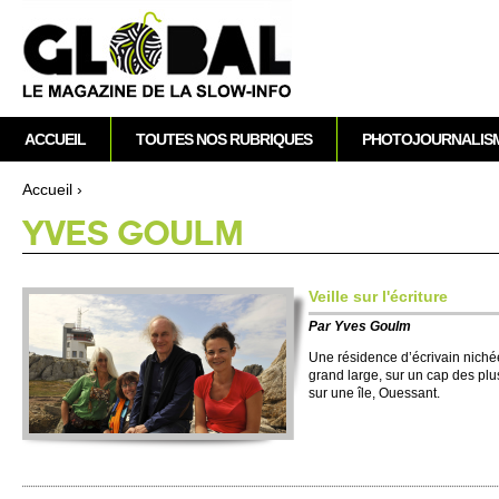
A
M
ACCUEIL
TOUTES NOS RUBRIQUES
PHOTOJOURNALIS
e
n
Accueil
›
u
Vous êtes ici
YVES GOULM
p
r
i
Ve­i­lle sur l'écri­ture
n
Par
Yves Goulm
c
i
Une résidence d’écri­vain nich
grand large, sur un cap des plu
p
sur une île, Ouessant.
a
l