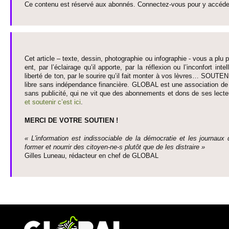
Ce contenu est réservé aux abonnés. Connectez-vous pour y accéder 
Cet article – texte, dessin, photographie ou infographie - vous a plu pa
ent, par l’éclairage qu’il appo­rte, par la réflexion ou l’inconfort inte­
liberté de ton, par le so­urire qu’il fait monter à vos lèvres… SO­UTE
libre sans indépendance financière. GLOBAL est une asso­ci­ation de j
sans publi­cité, qui ne vit que des abonne­ments et dons de ses lecte­
et so­utenir c’est ici
.
MERCI DE VOTRE SO­UTIEN !
« L'information est indisso­ci­able de la démo­cratie et les journaux 
former et nourrir des ci­to­yen-ne-s plutôt que de les dis­traire »
Gi­lles Luneau, rédacteur en chef de GLOBAL