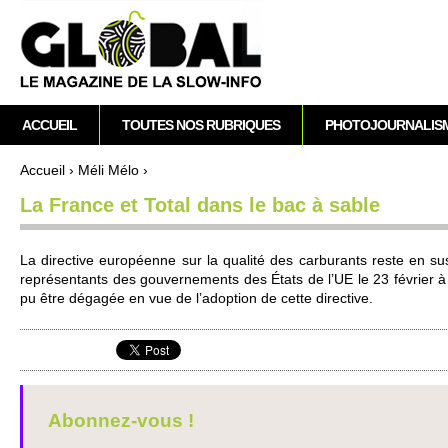
A
M
ACCUEIL
TOUTES NOS RUBRIQUES
PHOTOJOURNALIS
e
n
Accueil
›
Méli Mélo
›
u
Vous êtes ici
La France et Total dans le bac à sable
p
r
i
La dire­ctive européenne sur la qualité des carburants reste en s
n
représentants des gouve­rne­ments des États de l’UE le 23 février à
c
pu être dégagée en vue de l’adoption de cette dire­ctive.
i
p
a
l
Abonnez-vous !