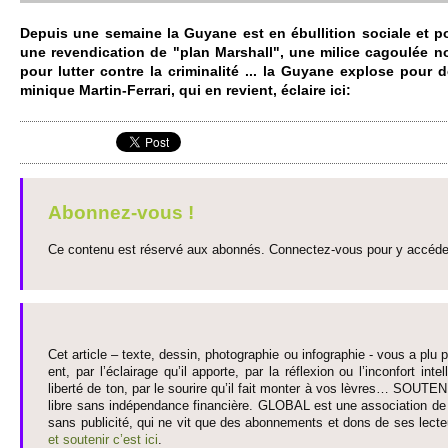
Depuis une se­maine la Guyane est en ébullition so­ci­ale et po
une re­vendi­cation de "plan Mar­shall", une mi­lice cagoulée non
pour lutter contre la cri­minalité ... la Guyane ex­plose pour
minique Martin-Ferrari, qui en re­vi­ent, éclaire ici:
Abonnez-vous !
Ce contenu est réservé aux abonnés. Connectez-vous pour y accéder 
Cet article – texte, dessin, photographie ou infographie - vous a plu pa
ent, par l’éclairage qu’il appo­rte, par la réflexion ou l’inconfort inte­
liberté de ton, par le so­urire qu’il fait monter à vos lèvres… SO­UTE
libre sans indépendance financière. GLOBAL est une asso­ci­ation de j
sans publi­cité, qui ne vit que des abonne­ments et dons de ses lecte­
et so­utenir c’est ici
.