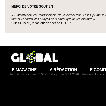
MERCI DE VOTRE SO­UTIEN !
« L'information est indisso­ci­able de la démo­cratie et les journaux 
former et nourrir des ci­to­yen-ne-s plutôt que de les dis­traire »
Gi­lles Luneau, rédacteur en chef de GLOBAL
LE MAGAZINE
LA RÉDACTION
LE COMI
Tous droits réservés à Global Magazine 2011-2026 -
Mentions légales