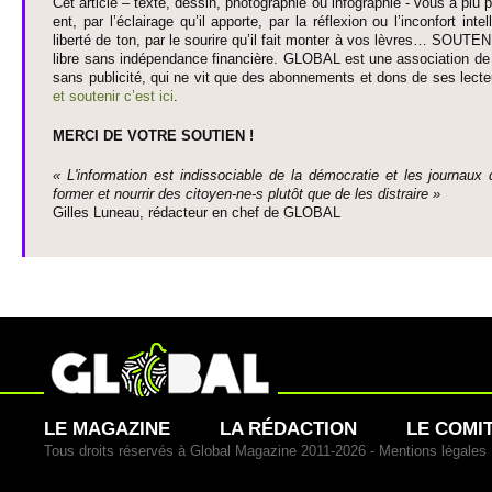
Cet article – texte, dessin, photographie ou infographie - vous a plu pa
ent, par l’éclairage qu’il appo­rte, par la réflexion ou l’inconfort inte­
liberté de ton, par le so­urire qu’il fait monter à vos lèvres… SO­UTE
libre sans indépendance financière. GLOBAL est une asso­ci­ation de j
sans publi­cité, qui ne vit que des abonne­ments et dons de ses lecte­
et so­utenir c’est ici
.
MERCI DE VOTRE SO­UTIEN !
« L'information est indisso­ci­able de la démo­cratie et les journaux 
former et nourrir des ci­to­yen-ne-s plutôt que de les dis­traire »
Gi­lles Luneau, rédacteur en chef de GLOBAL
LE MAGAZINE
LA RÉDACTION
LE COMI
Tous droits réservés à Global Magazine 2011-2026 -
Mentions légales