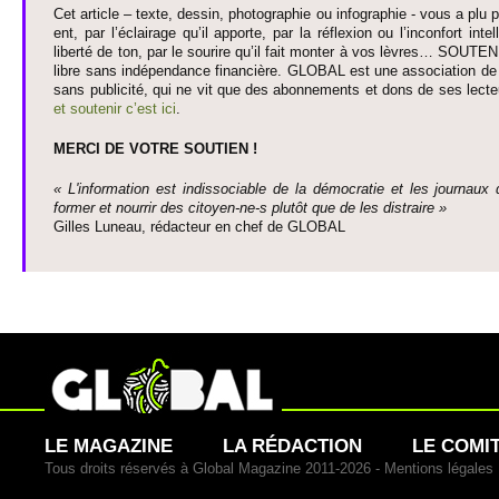
Cet article – texte, dessin, photographie ou infographie - vous a plu pa
ent, par l’éclairage qu’il appo­rte, par la réflexion ou l’inconfort inte­
liberté de ton, par le so­urire qu’il fait monter à vos lèvres… SO­UTE
libre sans indépendance financière. GLOBAL est une asso­ci­ation de j
sans publi­cité, qui ne vit que des abonne­ments et dons de ses lecte­
et so­utenir c’est ici
.
MERCI DE VOTRE SO­UTIEN !
« L'information est indisso­ci­able de la démo­cratie et les journaux 
former et nourrir des ci­to­yen-ne-s plutôt que de les dis­traire »
Gi­lles Luneau, rédacteur en chef de GLOBAL
LE MAGAZINE
LA RÉDACTION
LE COMI
Tous droits réservés à Global Magazine 2011-2026 -
Mentions légales