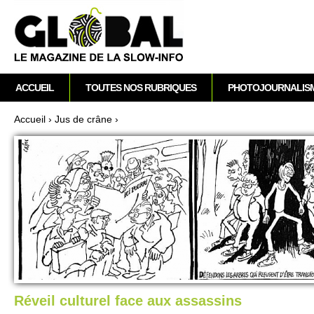
A
M
ACCUEIL
TOUTES NOS RUBRIQUES
PHOTOJOURNALIS
e
n
Accueil
›
Jus de crâne
›
u
Vous êtes ici
p
r
i
n
c
i
p
a
l
Réveil culturel face aux assassins