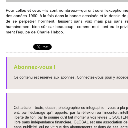
Pour ce­lles et ceux –ils sont no­m­breux—qui ont suivi l’exce­pti­onn
des années 1960, à la fois dans la bande dessinée et le dessin de p
de se perpétrer horrifient, laissent sans voix mais pas sans réac
humaine­ment bien sûr car be­aucoup –comme moi—ont eu le pri­vil
ment l’équipe de Charlie Hebdo.
Abonnez-vous !
Ce contenu est réservé aux abonnés. Connectez-vous pour y accéder 
Cet article – texte, dessin, photographie ou infographie - vous a plu pa
ent, par l’éclairage qu’il appo­rte, par la réflexion ou l’inconfort inte­
liberté de ton, par le so­urire qu’il fait monter à vos lèvres… SO­UTE
libre sans indépendance financière. GLOBAL est une asso­ci­ation de j
sans publi­cité, qui ne vit que des abonne­ments et dons de ses lecte­