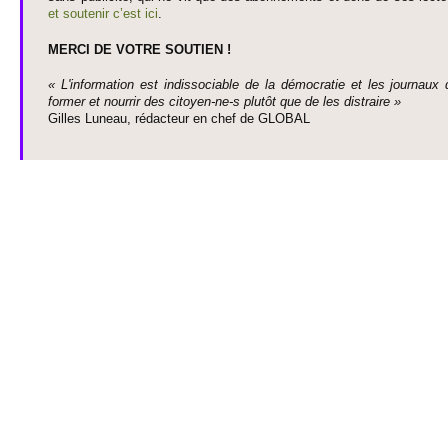
et so­utenir c’est ici
.
MERCI DE VOTRE SO­UTIEN !
« L'information est indisso­ci­able de la démo­cratie et les journaux 
former et nourrir des ci­to­yen-ne-s plutôt que de les dis­traire »
Gi­lles Luneau, rédacteur en chef de GLOBAL