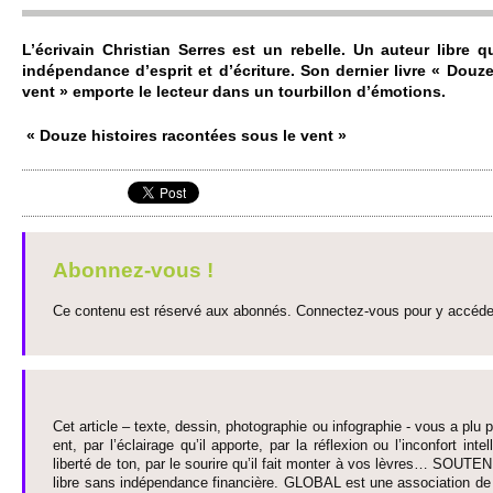
L’écri­vain Chri­stian Se­rres est un re­be­lle. Un auteur libre 
indépendance d’es­prit et d’écri­ture. Son dernier livre « Douz
vent » empo­rte le lecteur dans un to­urbi­llon d’émoti­ons.
« Douze histo­ires racontées sous le vent »
Abonnez-vous !
Ce contenu est réservé aux abonnés. Connectez-vous pour y accéder 
Cet article – texte, dessin, photographie ou infographie - vous a plu pa
ent, par l’éclairage qu’il appo­rte, par la réflexion ou l’inconfort inte­
liberté de ton, par le so­urire qu’il fait monter à vos lèvres… SO­UTE
libre sans indépendance financière. GLOBAL est une asso­ci­ation de j