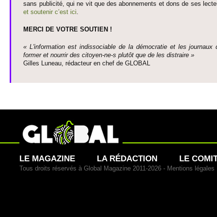
sans publi­cité, qui ne vit que des abonne­ments et dons de ses lecte­
et so­utenir c’est ici
.
MERCI DE VOTRE SO­UTIEN !
« L'information est indisso­ci­able de la démo­cratie et les journaux 
former et nourrir des ci­to­yen-ne-s plutôt que de les dis­traire »
Gi­lles Luneau, rédacteur en chef de GLOBAL
LE MAGAZINE
LA RÉDACTION
LE COMI
Tous droits réservés à Global Magazine 2011-2026 -
Mentions légales